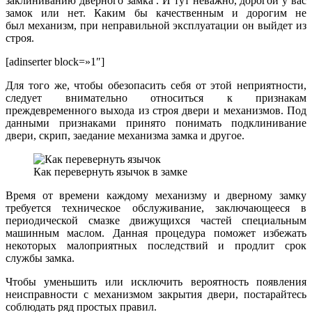
заклиниванию дверного замка . И тут неважно, дорогой у вас
замок или нет. Каким бы качественным и дорогим не
был механизм, при неправильной эксплуатации он выйдет из
строя.
[adinserter block=»1″]
Для того же, чтобы обезопасить себя от этой неприятности,
следует внимательно относиться к признакам
преждевременного выхода из строя двери и механизмов. Под
данными признаками принято понимать подклинивание
двери, скрип, заедание механизма замка и другое.
Как перевернуть язычок в замке
Время от времени каждому механизму и дверному замку
требуется техническое обслуживание, заключающееся в
периодической смазке движущихся частей специальным
машинным маслом. Данная процедура поможет избежать
некоторых малоприятных последствий и продлит срок
службы замка.
Чтобы уменьшить или исключить вероятность появления
неисправности с механизмом закрытия двери, постарайтесь
соблюдать ряд простых правил.