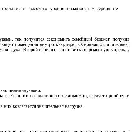
 чтобы из-за высокого уровня влажности материал не
уками, так получится сэкономить семейный бюджет, получив
ляющей помещения внутри квартиры. Основная отличительная
я воздуха. Второй вариант – поставить современную модель, у
льно индивидуально.
 пара. Если это по планировке невозможно, следует приобрести
 них возлагается значительная нагрузка.
етствия нет, придется принимать дополнительные меры для