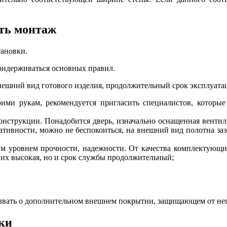
ть монтаж
тановки.
придерживаться основных правил.
нешний вид готового изделия, продолжительный срок эксплуата
оими рукам, рекомендуется пригласить специалистов, которы
онструкции. Понадобится дверь, изначально оснащенная венти
ативности, можно не беспокоиться, на внешний вид полотна заз
им уровнем прочности, надежности. От качества комплектующ
 их высокая, но и срок службы продолжительный;
ывать о дополнительном внешнем покрытии, защищающем от нега
ки