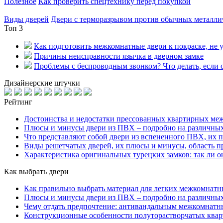
Полезное
Как проверить спецтехнику перед покупкой
Виды дверей
Двери с терморазрывом против обычных металлич
Топ 3
Как подготовить межкомнатные двери к покраске, не у
Причины неисправности язычка в дверном замке
Проблемы с беспроводным звонком? Что делать, если о
Дизайнерские штучки
Рейтинг
Достоинства и недостатки прессованных квартирных ме
Плюсы и минусы двери из ПВХ – подробно на различны
Что представляют собой двери из вспененного ПВХ, их 
Виды решетчатых дверей, их плюсы и минусы, область п
Характеристика оригинальных турецких замков: так ли 
Как выбрать двери
Как правильно выбрать материал для легких межкомнатн
Плюсы и минусы двери из ПВХ – подробно на различны
Чему отдать предпочтение: антивандальным межкомнатн
Конструкционные особенности полуторастворчатых ква