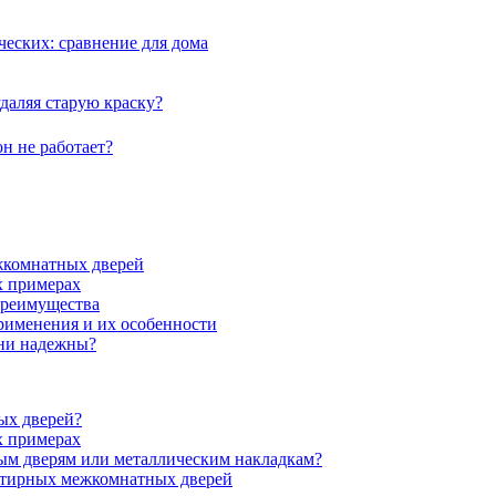
еских: сравнение для дома
даляя старую краску?
н не работает?
жкомнатных дверей
х примерах
преимущества
рименения и их особенности
они надежны?
ых дверей?
х примерах
ым дверям или металлическим накладкам?
ртирных межкомнатных дверей