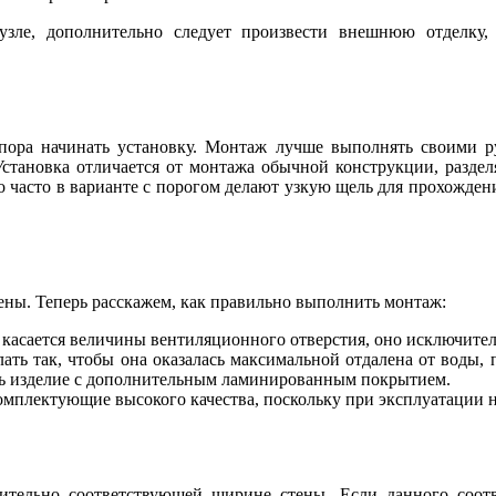
зле, дополнительно следует произвести внешнюю отделку,
, пора начинать установку. Монтаж лучше выполнять своими р
Установка отличается от монтажа обычной конструкции, разде
о часто в варианте с порогом делают узкую щель для прохождени
ены. Теперь расскажем, как правильно выполнить монтаж:
касается величины вентиляционного отверстия, оно исключите
лать так, чтобы она оказалась максимальной отдалена от воды,
ить изделие с дополнительным ламинированным покрытием.
омплектующие высокого качества, поскольку при эксплуатации на
тельно соответствующей ширине стены. Если данного соотв