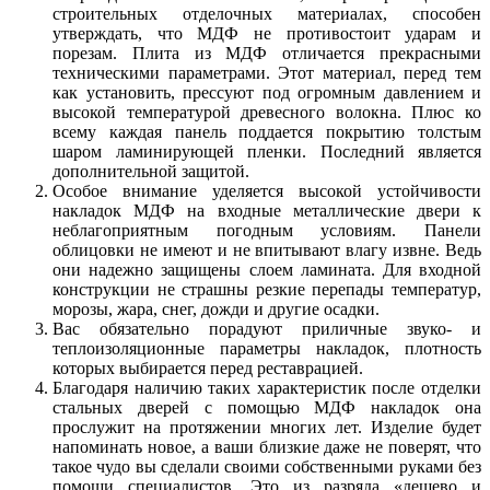
строительных отделочных материалах, способен
утверждать, что МДФ не противостоит ударам и
порезам. Плита из МДФ отличается прекрасными
техническими параметрами. Этот материал, перед тем
как установить, прессуют под огромным давлением и
высокой температурой древесного волокна. Плюс ко
всему каждая панель поддается покрытию толстым
шаром ламинирующей пленки. Последний является
дополнительной защитой.
Особое внимание уделяется высокой устойчивости
накладок МДФ на входные металлические двери к
неблагоприятным погодным условиям. Панели
облицовки не имеют и не впитывают влагу извне. Ведь
они надежно защищены слоем ламината. Для входной
конструкции не страшны резкие перепады температур,
морозы, жара, снег, дожди и другие осадки.
Вас обязательно порадуют приличные звуко- и
теплоизоляционные параметры накладок, плотность
которых выбирается перед реставрацией.
Благодаря наличию таких характеристик после отделки
стальных дверей с помощью МДФ накладок она
прослужит на протяжении многих лет. Изделие будет
напоминать новое, а ваши близкие даже не поверят, что
такое чудо вы сделали своими собственными руками без
помощи специалистов. Это из разряда «дешево и