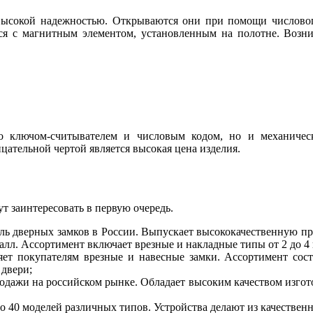
ысокой надежностью. Открываются они при помощи числового
тся с магнитным элементом, установленным на полотне. Возни
ко ключом-считывателем и числовым кодом, но и механиче
цательной чертой является высокая цена изделия.
т заинтересовать в первую очередь.
ль дверных замков в России. Выпускает высококачественную п
лл. Ассортимент включает врезные и накладные типы от 2 до 4 
яет покупателям врезные и навесные замки. Ассортимент сост
 двери;
родажи на российском рынке. Обладает высоким качеством изго
ло 40 моделей различных типов. Устройства делают из качествен