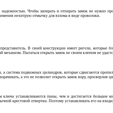
 надежностью. Чтобы запирать и отпирать замок не нужно про
рименив нехитрую отмычку для взлома в виде проволоки.
 представитель. В своей конструкции имеет ригели, которые 
й механизм. Пытаться открыть замок не своим ключом не удастс
ы, а система подвижных цилиндров, которые сдвигаются пропил
орачивать, а это не позволит открыть замок вору, просверлив ц
м ключа устанавливаются пины, чем и достигается большое ко
чной крестовой отвертки. Поэтому устанавливать его на входн