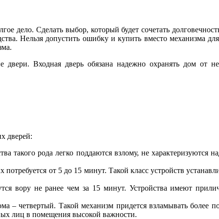
ое дело. Сделать выбор, который будет сочетать долговечность
ства. Нельзя допустить ошибку и купить вместо механизма дл
зма.
ие двери. Входная дверь обязана надежно охранять дом от 
х дверей:
ва такого рода легко поддаются взлому, не характеризуются 
х потребуется от 5 до 15 минут. Такой класс устройств устанав
дутся вору не ранее чем за 15 минут. Устройства имеют прил
ма – четвертый. Такой механизм придется взламывать более п
ьных лиц в помещения высокой важности.