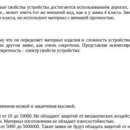
ные свойства устройства достигаются использованием дорогих,
5 у.е., может иметь тот же внешний вид, как и у замка 4 класса.
 класса, но используют материал с меньшей прочностью.
му что он определяет материал изделия и сложность устройства
или другом замке, как очень секретном. Представляя экземп
кретность – спектр свойств устройства:
начиная низкой и заканчивая высокой.
 от 10 до 10000. Не обладают защитой от механических воздей
ч. Материал изготовления не обладает износостойкостью.
от 5000 до 5000000. Такие замки не будут обладать защитой от