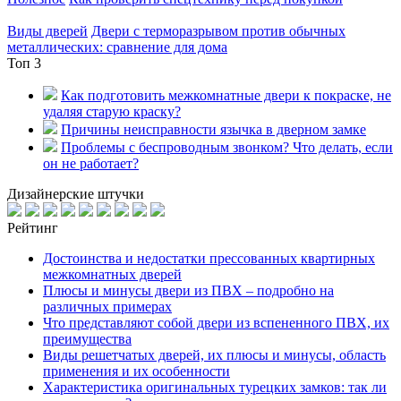
Виды дверей
Двери с терморазрывом против обычных
металлических: сравнение для дома
Топ 3
Как подготовить межкомнатные двери к покраске, не
удаляя старую краску?
Причины неисправности язычка в дверном замке
Проблемы с беспроводным звонком? Что делать, если
он не работает?
Дизайнерские штучки
Рейтинг
Достоинства и недостатки прессованных квартирных
межкомнатных дверей
Плюсы и минусы двери из ПВХ – подробно на
различных примерах
Что представляют собой двери из вспененного ПВХ, их
преимущества
Виды решетчатых дверей, их плюсы и минусы, область
применения и их особенности
Характеристика оригинальных турецких замков: так ли