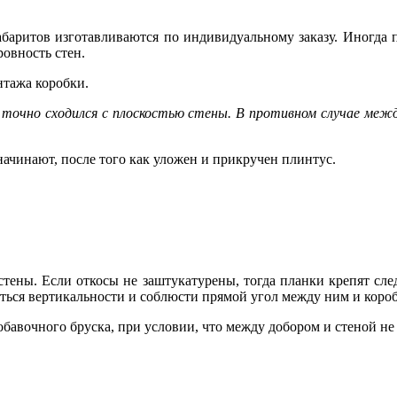
.
абаритов изготавливаются по индивидуальному заказу. Иногда
овность стен.
нтажа коробки.
точно сходился с плоскостью стены. В противном случае межд
начинают, после того как уложен и прикручен плинтус.
стены. Если откосы не заштукатурены, тогда планки крепят сл
аться вертикальности и соблюсти прямой угол между ним и коро
обавочного бруска, при условии, что между добором и стеной не 