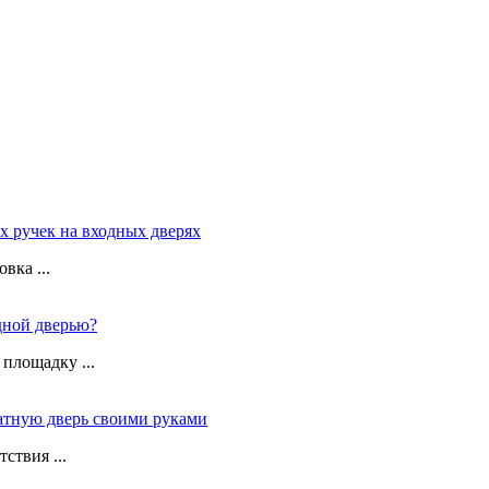
х ручек на входных дверях
вка ...
дной дверью?
площадку ...
атную дверь своими руками
ствия ...