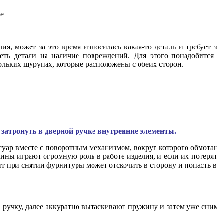
е.
ия, может за это время износилась какая-то деталь и требует
реть детали на наличие повреждений. Для этого понадобится
ольких шурупах, которые расположены с обеих сторон.
е затронуть в дверной ручке внутренние элементы.
суар вместе с поворотным механизмом, вокруг которого обмота
ружины играют огромную роль в работе изделия, и если их потеря
 при снятии фурнитуры может отскочить в сторону и попасть в
ручку, далее аккуратно вытаскивают пружину и затем уже снима