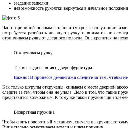
заедание защелки;
невозможность рукоятки вернуться в начальное положени
Часто причиной поломки становится срок эксплуатации издел
потребуется разобрать дверную ручку и внимательно осмот
отвинчиваем ручку от дверного полотна. Она крепится на неск
Откручиваем ручку
Так выглядит снятая с двери фурнитура
Важно! В процессе демонтажа следите за тем, чтобы н
Как только шурупы откручены, снимаем с места дверной аксес
следите за тем, чтобы она не упала. Дело в том, что такие п
представится возможным. К тому же такой пружинящий элемент
Возвратная пружина
Чтобы снять поворотный механизм, сначала выкручивают саму 
Внимательно осматриваем детали и ищем причину.