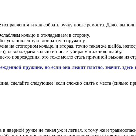
е исправления и как собрать ручку после ремонта. Далее выпол
Ослабляем кольцо и откладываем в сторону.
бы установленную возвратную пружину.
на на стопорном кольце, и вторая, точно такая же шайба, непо
ю), освобождаем кольцо и после убираем нижнюю шайбу.
е-то повреждения, это тоже могло стать причиной выхода из ст
жденной пружине, но если она лежит плотно, значит, здесь в
а, сделайте следующее: если сложно снять с места (сильно приж
ов в дверной ручке не такая уж и легкая, к тому же и травмоопа
йбу и потом поставить кольцо стопорное, далее затянуть отверт