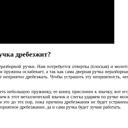
ручка дребезжит?
разборной ручки. Нам потребуется отвертка (плоская) и молот
м пружина ослабевает, а так как сама дверная ручка неразборна
 неприятно дребезжать. Чтобы устранить эту неприятность, необ
еть небольшую пружинку, ее конец прислонен к язычку, вот его
ем в этот металлический язычок и слегка ударяем по ручке мол
ем это до тех пор, пока причина дребезжания не будет устран
риятное дребезжание, да и сама ручка будет лучше работать.