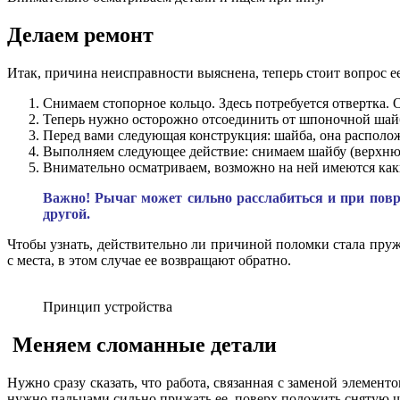
Делаем ремонт
Итак, причина неисправности выяснена, теперь стоит вопрос е
Снимаем стопорное кольцо. Здесь потребуется отвертка. 
Теперь нужно осторожно отсоединить от шпоночной шай
Перед вами следующая конструкция: шайба, она расположе
Выполняем следующее действие: снимаем шайбу (верхню
Внимательно осматриваем, возможно на ней имеются каки
Важно! Рычаг может сильно расслабиться и при повре
другой.
Чтобы узнать, действительно ли причиной поломки стала пружин
с места, в этом случае ее возвращают обратно.
Принцип устройства
Меняем сломанные детали
Нужно сразу сказать, что работа, связанная с заменой элемент
нужно пальцами сильно прижать ее, поверх положить снятую ша