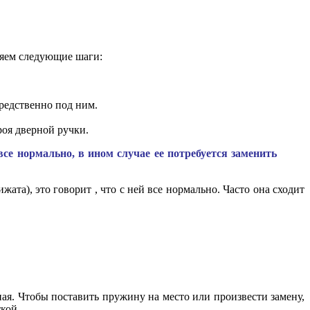
няем следующие шаги:
средственно под ним.
роя дверной ручки.
се нормально, в ином случае ее потребуется заменить
ата), это говорит , что с ней все нормально. Часто она сходит
сная. Чтобы поставить пружину на место или произвести замену,
кой.