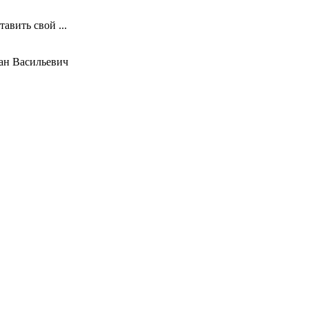
авить свой ...
ан Васильевич