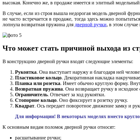
высокая. Конечно же, в продаже имеется и элитный модельный
В случае, если из строя вышла недорогая модель дверной фурн
не часто встречается в продаже, тогда здесь можно попытатьс
лопнула возвратная пружина для
дверной ручки
, в этом случа
Что может стать причиной выхода из ст
В конструкцию дверной ручки входят следующие элементы:
Рукоятка
. Она выступает наружу и благодаря ней челов
Пластиковое кольцо
. Декоративная накладка накручивает
Планка или розетка
. Имеет обычно круглую форму. Внут
Возвратная пружина
. Она возвращает ручку в исходное 
Ограничитель
. Отвечает за ход рукоятки.
Стопорное кольцо
. Оно фиксирует в розетку ручку.
Квадрат
. Ось передает поворотное движение замку и рук
Для информации! В некоторых моделях вместо круглой
К основным видам поломок дверной ручки относят:
расшатывание ручки;