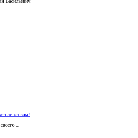
ан Васильевич
жен ли он вам?
воего ...