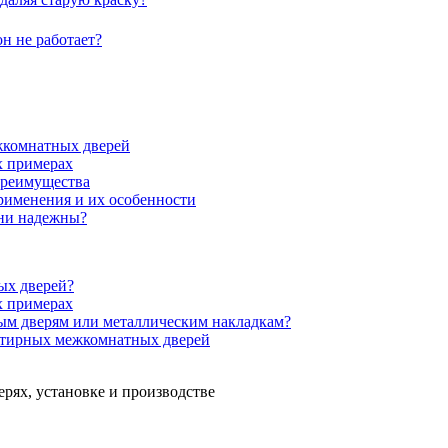
н не работает?
жкомнатных дверей
х примерах
преимущества
рименения и их особенности
они надежны?
ых дверей?
х примерах
ым дверям или металлическим накладкам?
ртирных межкомнатных дверей
ерях, установке и производстве