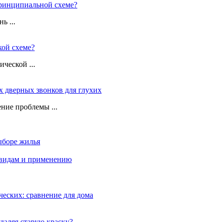
принципиальной схеме?
ь ...
кой схеме?
ческой ...
 дверных звонков для глухих
ние проблемы ...
ыборе жилья
 видам и применению
еских: сравнение для дома
даляя старую краску?