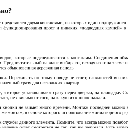
ьно?
 представлен двумя контактами, из которых один подпружинен. 
цип функционирования прост и никаких «подводных камней» в 
оводов, которые подсоединяются к контактам. Соединения об
 Предпочтительный вариант выбирают, исходя из типа элемента
ется обыкновенная деревянная панель.
пки. Переживать по этому поводу не стоит, сложностей возни
азначенный сразу для нескольких квартир.
, а второе устанавливают сразу перед дверью, на площадке. Сх
ает, независимо от того, на какую из кнопок нажали.
 и кнопки не займет много времени. Монтаж последней можно 
й же монтаж, в основе которого использование миниатюрного ра
к службы данного элемента. Помните, что всегда можно позабот
 изделие будет смотреться не так, как вы задумали. Есть воз