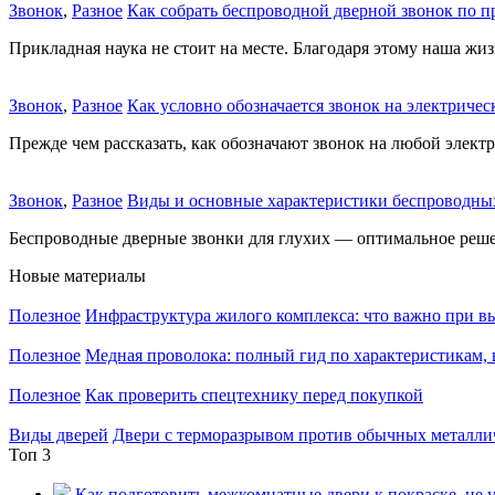
Звонок
,
Разное
Как собрать беспроводной дверной звонок по 
Прикладная наука не стоит на месте. Благодаря этому наша жизн
Звонок
,
Разное
Как условно обозначается звонок на электричес
Прежде чем рассказать, как обозначают звонок на любой электри
Звонок
,
Разное
Виды и основные характеристики беспроводных
Беспроводные дверные звонки для глухих — оптимальное реше
Новые материалы
Полезное
Инфраструктура жилого комплекса: что важно при в
Полезное
Медная проволока: полный гид по характеристикам,
Полезное
Как проверить спецтехнику перед покупкой
Виды дверей
Двери с терморазрывом против обычных металлич
Топ 3
Как подготовить межкомнатные двери к покраске, не у