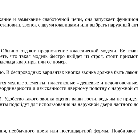
ыкание и замыкание слаботочной цепи, она запускает функцио
 установить звонок с двумя клавишами или выбрать наружный ан
Обычно отдают предпочтение классической модели. Ее главн
ете, что такая модель быстро выйдет из строя, стоит присмо
адельца квартиры или ее номер.
ю. В беспроводных вариантах кнопка звонка должна быть лакон
ются медные элементы, пластиковые – дешевые и недолговечные
 неординарности и изысканности дверному полотну с наружной с
. Удобство такого звонка оценят ваши гости, ведь им не придет
ты подойдут для использования на наружной двери частного до
ия, необычного цвета или нестандартной формы. Подбирают з