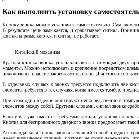
Как выполнить установку самостоятел
Кнопку звонка можно установить самостоятельно. Сам элемент
В результате цепь замыкается, и срабатывает сигнал. Прин
контакты размыкаются, и сигнал не работает.
Китайский механизм
Красная кнопка звонка устанавливается с помощью двух пр
моменты. Можно использовать и крепление посредством клемм.
подключены, изделие закрепляют на стене. Для этого использу
В отдельных случаях к звонку требуется подключить две кно
элемента требуется в тех случаях, когда имеется тамбур, предн
При этом одно изделие монтируют непосредственно в тамбуре
элементов между собой. Другими словами, сигнал звонка сработ
Если у вас уже имеются требуемые детали, установка звонка
Кнопка для беспроводного дверного звонка предполагает тако
Антивандальная кнопка звонка – лучший способ продлить сро
имеет визуальных отличий, поэтому не стоит переживать, что