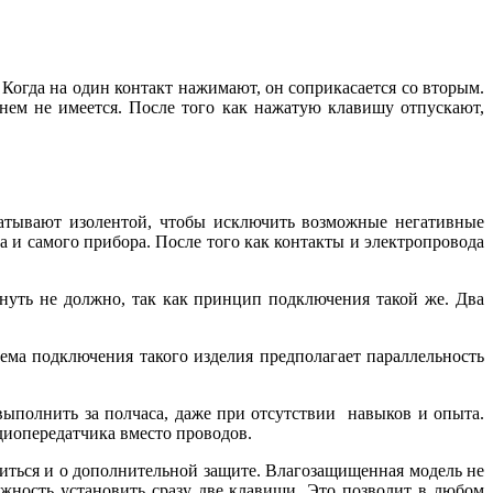
Когда на один контакт нажимают, он соприкасается со вторым.
нем не имеется. После того как нажатую клавишу отпускают,
матывают изолентой, чтобы исключить возможные негативные
 и самого прибора. После того как контакты и электропровода
кнуть не должно, так как принцип подключения такой же. Два
ема подключения такого изделия предполагает параллельность
выполнить за полчаса, даже при отсутствии навыков и опыта.
диопередатчика вместо проводов.
иться и о дополнительной защите. Влагозащищенная модель не
можность установить сразу две клавиши. Это позволит в любом