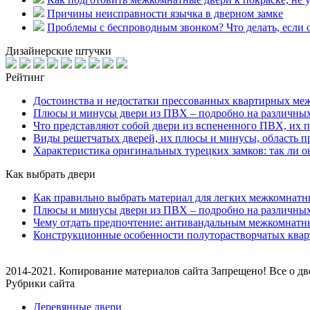
Причины неисправности язычка в дверном замке
Проблемы с беспроводным звонком? Что делать, если о
Дизайнерские штучки
Рейтинг
Достоинства и недостатки прессованных квартирных ме
Плюсы и минусы двери из ПВХ – подробно на различны
Что представляют собой двери из вспененного ПВХ, их 
Виды решетчатых дверей, их плюсы и минусы, область п
Характеристика оригинальных турецких замков: так ли 
Как выбрать двери
Как правильно выбрать материал для легких межкомнатн
Плюсы и минусы двери из ПВХ – подробно на различны
Чему отдать предпочтение: антивандальным межкомнатн
Конструкционные особенности полуторастворчатых ква
2014-2021. Копирование материалов сайта Запрещено! Все о дв
Рубрики сайта
Деревянные двери