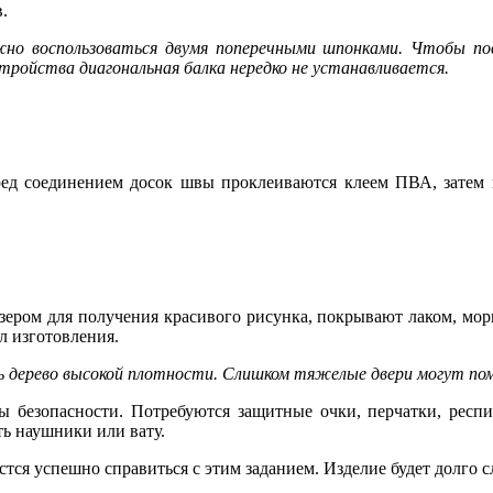
.
ожно воспользоваться двумя поперечными шпонками. Чтобы п
устройства диагональная балка нередко не устанавливается.
еред соединением досок швы проклеиваются клеем ПВА, затем п
ером для получения красивого рисунка, покрывают лаком, мори
л изготовления.
ть дерево высокой плотности. Слишком тяжелые двери могут по
ы безопасности. Потребуются защитные очки, перчатки, респ
ь наушники или вату.
тся успешно справиться с этим заданием. Изделие будет долго сл