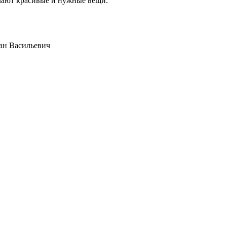
елают красивые и нужные вещи.
ан Васильевич