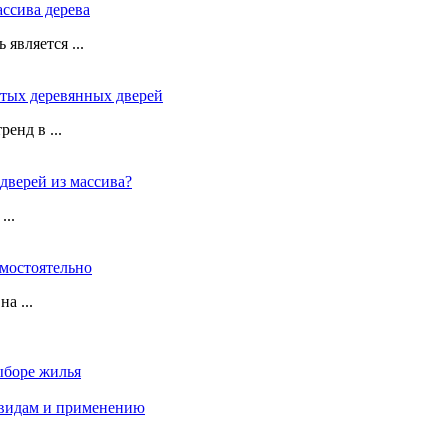
ссива дерева
является ...
атых деревянных дверей
енд в ...
дверей из массива?
...
амостоятельно
а ...
ыборе жилья
 видам и применению