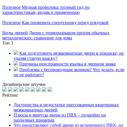
Полезное
Медная проволока: полный гид по
характеристикам, видам и применению
Полезное
Как проверить спецтехнику перед покупкой
Виды дверей
Двери с терморазрывом против обычных
металлических: сравнение для дома
Топ 3
Как подготовить межкомнатные двери к покраске, не
удаляя старую краску?
Причины неисправности язычка в дверном замке
Проблемы с беспроводным звонком? Что делать, если
он не работает?
Дизайнерские штучки
Рейтинг
Достоинства и недостатки прессованных квартирных
межкомнатных дверей
Плюсы и минусы двери из ПВХ – подробно на
различных примерах
Что представляют собой двери из вспененного ПВХ, их