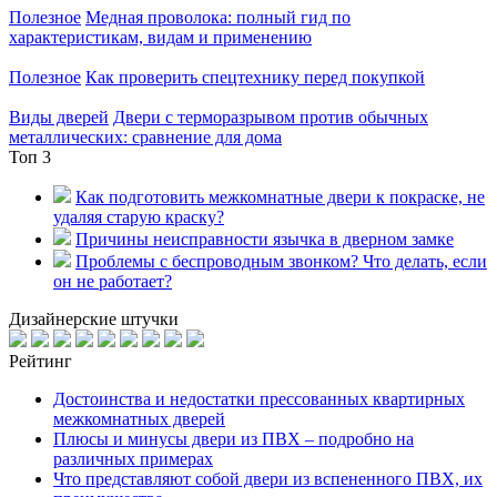
Полезное
Медная проволока: полный гид по
характеристикам, видам и применению
Полезное
Как проверить спецтехнику перед покупкой
Виды дверей
Двери с терморазрывом против обычных
металлических: сравнение для дома
Топ 3
Как подготовить межкомнатные двери к покраске, не
удаляя старую краску?
Причины неисправности язычка в дверном замке
Проблемы с беспроводным звонком? Что делать, если
он не работает?
Дизайнерские штучки
Рейтинг
Достоинства и недостатки прессованных квартирных
межкомнатных дверей
Плюсы и минусы двери из ПВХ – подробно на
различных примерах
Что представляют собой двери из вспененного ПВХ, их