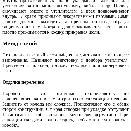
Внутрь приготовленных полос укладывают материал для
утепления: ватин, минеральную вату, войлок и др. Полосу
скручивают вместе с утеплителем, а края подворачивают
внутрь. К краям прибивают декоративными гвоздями. Сами
валики должны выходить за пределы полотна, образуя
защитную планку. Когда изделие закрывается, эти валики
плотно прижимаются к косяку, прикрывая щели.
Метод третий
Этот вариант самый сложный, если учитывать сам процесс
выполнения. Начинают подготовку с подбора утеплителя.
Применяется поролон, изолон, пенопласт или минеральная
вата.
Отделка поролоном
Поролон – это отличный теплоизолятор, но
склонен впитывать влагу, и срок его эксплуатации невелик.
Защитить от холода им сложнее. Прикрепляют его с обеих
сторон конструкции. От края створки при укладке отступают
1 сантиметр, чтобы оставить место для дерматина. При
фиксации гвоздями важно следить, чтобы они не упирались в
коробку.