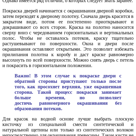
Однако имеется ряд отличий, о которых следует знать заранее.
Покраска дверей начинается с окрашивания дверной коробки,
затем переходят к дверному полотну. Сначала дверь красится в
закрытом виде, потом ее постепенно приоткрывают и
докрашивают со всех сторон. Краска на полотно наносится
сверху вниз с чередованием горизонтальных и вертикальных
полос. Чтобы не оставалось потеков, краску тщательно
растушевывают по поверхности. Окна и двери после
окрашивания оставляют открытыми. Это позволит избежать
прилипания полотна к коробу и даст краске равномерно
высохнуть по всей поверхности. Можно снять дверь с петель
и покрасить в горизонтальном положении.
Важно! В этом случае к покраске двери с
обратной стороны приступают только после
того, как просохнет верхняя, уже окрашенная
сторона. Такой процесс покраски занимает
больше времени, но позволяет
достичь равномерного окрашивания без
образования потеков.
Для красок на водной основе лучше выбрать плоскую
кисточку из специальной смести синтетической и
натуральной щетины или только из синтетических волокон
непосредственно для окрашивания древесины. Такие кисти не