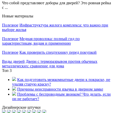
Что собой представляют доборы для дверей? Это ровная рейка
с ...
Новые материалы
Полезное
Инфраструктура жилого комплекса: что важно при
выборе жилья
Полезное
Медная проволока: полный гид по
характеристикам, видам и применению
Полезное
Как проверить спецтехнику перед покупкой
Виды дверей
Двери с терморазрывом против обычных
металлических: сравнение для дома
Топ 3
Как подготовить межкомнатные двери к покраске, не
удаляя старую краску?
Причины неисправности язычка в дверном замке
Проблемы с беспроводным звонком? Что делать, если
он не работает?
Дизайнерские штучки