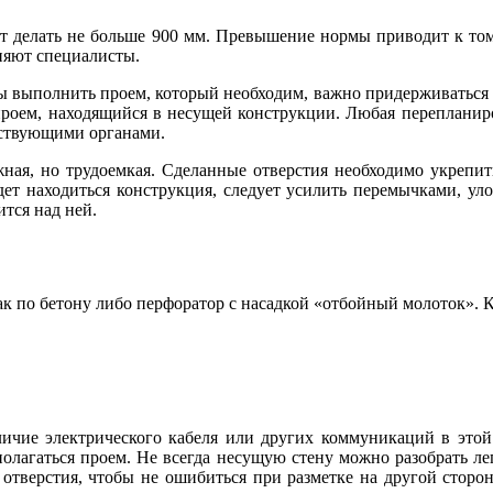
ет делать не больше 900 мм. Превышение нормы приводит к том
лняют специалисты.
ы выполнить проем, который необходим, важно придерживаться 
проем, находящийся в несущей конструкции. Любая перепланир
етствующими органами.
жная, но трудоемкая. Сделанные отверстия необходимо укрепи
дет находиться конструкция, следует усилить перемычками, ул
ится над ней.
ак по бетону либо перфоратор с насадкой «отбойный молоток». К
ичие электрического кабеля или других коммуникаций в этой 
сполагаться проем. Не всегда несущую стену можно разобрать ле
 отверстия, чтобы не ошибиться при разметке на другой стор