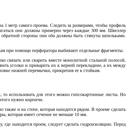
а 1 метр самого проема. Следить за размерами, чтобы профиль
олагаться они должны примерно через каждые 300 мм. Швеллер
 С обратной стороны они оба должны быть стянуты шпильками.
ницам при помощи перфоратора выбивают отдельные фрагменты.
пко связать или сварить вместе монолитной стальной полосой,
вить уголки и приварить их к верней перекладине, а их между
ановке нижней перемычки, прикрепив ее к стойкам.
и, то использовать для этого можно гипсокартонные листы. Но
 этого нужно кирпичи.
 также и на стене, которая находится рядом. В проеме сделать
ры, которая имеет сечение не меньше 10 мм.
 где находится проем, следует сделать гидроизоляцию. Перед