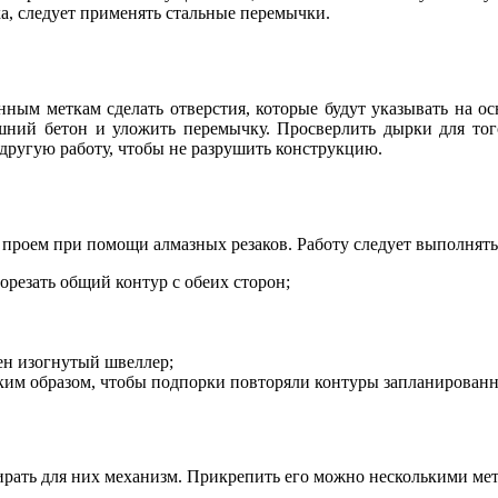
ка, следует применять стальные перемычки.
енным меткам сделать отверстия, которые будут указывать на о
ишний бетон и уложить перемычку. Просверлить дырки для того
 другую работу, чтобы не разрушить конструкцию.
проем при помощи алмазных резаков. Работу следует выполнять
орезать общий контур с обеих сторон;
жен изогнутый швеллер;
аким образом, чтобы подпорки повторяли контуры запланированн
ирать для них механизм. Прикрепить его можно несколькими ме