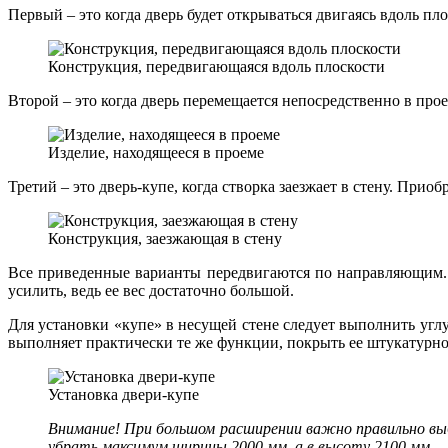
Первый – это когда дверь будет открываться двигаясь вдоль п
Конструкция, передвигающаяся вдоль плоскости
Второй – это когда дверь перемещается непосредственно в про
Изделие, находящееся в проеме
Третий – это дверь-купе, когда створка заезжает в стену. Прио
Конструкция, заезжающая в стену
Все приведенные варианты передвигаются по направляющим. Да
усилить, ведь ее вес достаточно большой.
Для установки «купе» в несущей стене следует выполнить угл
выполняет практически те же функции, покрыть ее штукатурн
Установка двери-купе
Внимание! При большом расширении важно правильно вы
убрать максимум ширины 2000 мм, а в высоту 2100 мм.