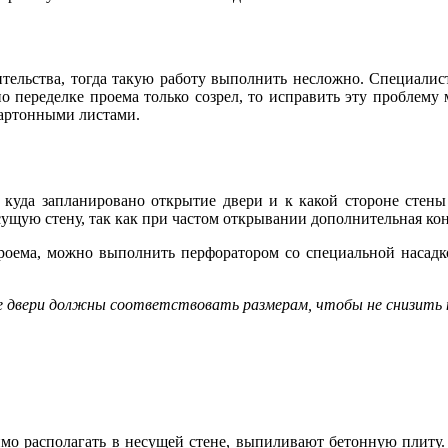
ительства, тогда такую работу выполнить несложно. Специал
по переделке проема только созрел, то исправить эту проблему
картонными листами.
куда запланировано открытие двери и к какой стороне стены е
есущую стену, так как при частом открывании дополнительная ко
оема, можно выполнить перфоратором со специальной насадкой
 двери должны соответствовать размерам, чтобы не снизить 
мо располагать в несущей стене, выпиливают бетонную плиту. 