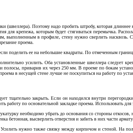
ки (швеллера). Поэтому надо пробить штробу, которая длиннее н
стия для крепежа, которым будет стягиваться перемычка. Расп
тиям, выполненным в профиле, стену нужно сверлить насквозь.
резание проема.
, если поделить ее на небольшие квадраты. По отмеченным гра
полнительно усилить. Оба установленные швеллера следует кре
ки полосы, приварив их через 250 мм. В проеме по бокам устано
проема в несущей стене лучше не поскупиться на работу по уст
дует тщательно закрыть. Если он находился внутри перегородк
ить работу по основательной закладке проема. Использовать для
катурку необходимо убрать до основания со стороны откосов, но
нка бетонная, высверлить отверстия и забить в них части армату
Усилить нужно также связку между кирпичом и стеной. На полу,