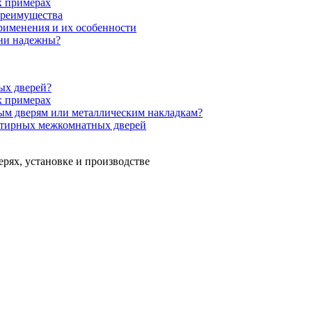
х примерах
преимущества
рименения и их особенности
они надежны?
ых дверей?
х примерах
ым дверям или металлическим накладкам?
ртирных межкомнатных дверей
ерях, установке и производстве