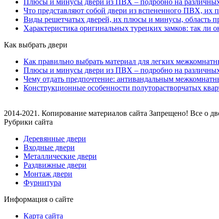
Плюсы и минусы двери из ПВХ – подробно на различны
Что представляют собой двери из вспененного ПВХ, их 
Виды решетчатых дверей, их плюсы и минусы, область п
Характеристика оригинальных турецких замков: так ли 
Как выбрать двери
Как правильно выбрать материал для легких межкомнатн
Плюсы и минусы двери из ПВХ – подробно на различны
Чему отдать предпочтение: антивандальным межкомнатн
Конструкционные особенности полуторастворчатых ква
2014-2021. Копирование материалов сайта Запрещено! Все о дв
Рубрики сайта
Деревянные двери
Входные двери
Металлические двери
Раздвижные двери
Монтаж двери
Фурнитура
Информация о сайте
Карта сайта