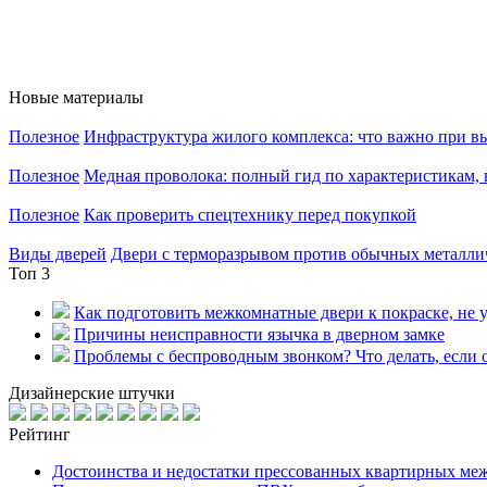
Новые материалы
Полезное
Инфраструктура жилого комплекса: что важно при в
Полезное
Медная проволока: полный гид по характеристикам,
Полезное
Как проверить спецтехнику перед покупкой
Виды дверей
Двери с терморазрывом против обычных металлич
Топ 3
Как подготовить межкомнатные двери к покраске, не у
Причины неисправности язычка в дверном замке
Проблемы с беспроводным звонком? Что делать, если о
Дизайнерские штучки
Рейтинг
Достоинства и недостатки прессованных квартирных ме