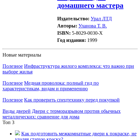
домашнего мастера
Издательство:
Урал ЛТД
Авторы:
Уланова Т. В.
ISBN:
5-8029-0030-X
Год издания:
1999
Новые материалы
Полезное
Инфраструктура жилого комплекса: что важно при
выборе жилья
Полезное
Медная проволока: полный гид по
характеристикам, видам и применению
Полезное
Как проверить спецтехнику перед покупкой
Виды дверей
Двери с терморазрывом против обычных
металлических: сравнение для дома
Топ 3
Как подготовить межкомнатные двери к покраске, не
удаляя старую краску?