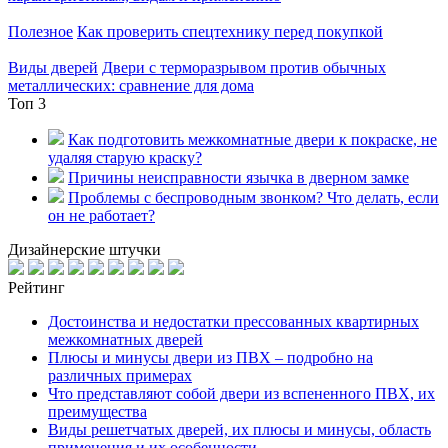
Полезное
Как проверить спецтехнику перед покупкой
Виды дверей
Двери с терморазрывом против обычных
металлических: сравнение для дома
Топ 3
Как подготовить межкомнатные двери к покраске, не
удаляя старую краску?
Причины неисправности язычка в дверном замке
Проблемы с беспроводным звонком? Что делать, если
он не работает?
Дизайнерские штучки
Рейтинг
Достоинства и недостатки прессованных квартирных
межкомнатных дверей
Плюсы и минусы двери из ПВХ – подробно на
различных примерах
Что представляют собой двери из вспененного ПВХ, их
преимущества
Виды решетчатых дверей, их плюсы и минусы, область
применения и их особенности