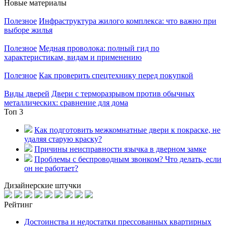
Новые материалы
Полезное
Инфраструктура жилого комплекса: что важно при
выборе жилья
Полезное
Медная проволока: полный гид по
характеристикам, видам и применению
Полезное
Как проверить спецтехнику перед покупкой
Виды дверей
Двери с терморазрывом против обычных
металлических: сравнение для дома
Топ 3
Как подготовить межкомнатные двери к покраске, не
удаляя старую краску?
Причины неисправности язычка в дверном замке
Проблемы с беспроводным звонком? Что делать, если
он не работает?
Дизайнерские штучки
Рейтинг
Достоинства и недостатки прессованных квартирных