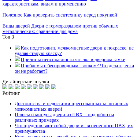
характеристикам, видам и применению
Полезное
Как проверить спецтехнику перед покупкой
Виды дверей
Двери с терморазрывом против обычных
металлических: сравнение для дома
Топ 3
Как подготовить межкомнатные двери к покраске, не
удаляя старую краску?
Причины неисправности язычка в дверном замке
Проблемы с беспроводным звонком? Что делать, если
он не работает?
Дизайнерские штучки
Рейтинг
Достоинства и недостатки прессованных квартирных
межкомнатных дверей
Плюсы и минусы двери из ПВХ – подробно на
различных примерах
Что представляют собой двери из вспененного ПВХ, их
преимущества
Виды решетчатых дверей, их плюсы и минусы, область