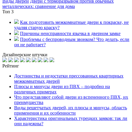
Виды дверей
Двери с терморазрывом против обычных
металлических: сравнение для дома
Топ 3
Как подготовить межкомнатные двери к покраске, не
удаляя старую краску?
Причины неисправности язычка в дверном замке
Проблемы с беспроводным звонком? Что делать, если
он не работает?
Дизайнерские штучки
Рейтинг
Достоинства и недостатки прессованных квартирных
межкомнатных дверей
Плюсы и минусы двери из ПВХ – подробно на
различных примерах
Что представляют собой двери из вспененного ПВХ, их
преимущества
Виды решетчатых дверей, их плюсы и минусы, область
применения и их особенности
Характеристика оригинальных турецких замков: так ли
они надежны?