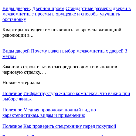
Виды дверей
,
Дверной проем
Стандартные размеры дверей в
межкомнатные проемы в хрущевке и способы улучшить
обстановку
Квартиры «хрущевки» появились во времена жилищной
революции в ...
Виды дверей
Почему важен выбор межкомнатных дверей 3
метра?
Закончив строительство загородного дома и выполнив
черновую отделку, ...
Новые материалы
Полезное
Инфраструктура жилого комплекса: что важно при
выборе жилья
Полезное
Медная проволока: полный гид по
характеристикам, видам и применению
Полезное
Как проверить спецтехнику перед покупкой