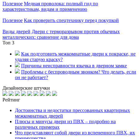
Полезное
Медная проволока: полный гид по
характеристикам, видам и применению
Полезное
Как проверить спецтехнику перед покупкой
Виды дверей
Двери с терморазрывом против обычных
металлических: сравнение для дома
Топ 3
Как подготовить межкомнатные двери к покраске, не
удаляя старую краску?
Причины неисправности язычка в дверном замке
Проблемы с беспроводным звонком? Что делать, если
он не работает?
Дизайнерские штучки
Рейтинг
Достоинства и недостатки прессованных квартирных
межкомнатных дверей
Плюсы и минусы двери из ПВХ – подробно на
различных примерах
Что представляют собой двери из вспененного ПВХ, их
преимущества