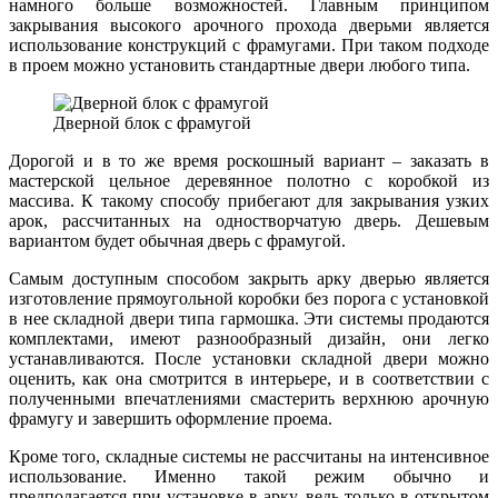
намного больше возможностей. Главным принципом
закрывания высокого арочного прохода дверьми является
использование конструкций с фрамугами. При таком подходе
в проем можно установить стандартные двери любого типа.
Дверной блок с фрамугой
Дорогой и в то же время роскошный вариант – заказать в
мастерской цельное деревянное полотно с коробкой из
массива. К такому способу прибегают для закрывания узких
арок, рассчитанных на одностворчатую дверь. Дешевым
вариантом будет обычная дверь с фрамугой.
Самым доступным способом закрыть арку дверью является
изготовление прямоугольной коробки без порога с установкой
в нее складной двери типа гармошка. Эти системы продаются
комплектами, имеют разнообразный дизайн, они легко
устанавливаются. После установки складной двери можно
оценить, как она смотрится в интерьере, и в соответствии с
полученными впечатлениями смастерить верхнюю арочную
фрамугу и завершить оформление проема.
Кроме того, складные системы не рассчитаны на интенсивное
использование. Именно такой режим обычно и
предполагается при установке в арку, ведь только в открытом