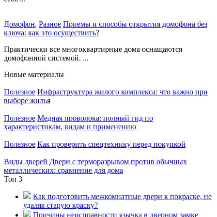
Домофон
,
Разное
Приемы и способы открытия домофона без
ключа: как это осуществить?
Практически все многоквартирные дома оснащаются
домофонной системой. ...
Новые материалы
Полезное
Инфраструктура жилого комплекса: что важно при
выборе жилья
Полезное
Медная проволока: полный гид по
характеристикам, видам и применению
Полезное
Как проверить спецтехнику перед покупкой
Виды дверей
Двери с терморазрывом против обычных
металлических: сравнение для дома
Топ 3
Как подготовить межкомнатные двери к покраске, не
удаляя старую краску?
Причины неисправности язычка в дверном замке