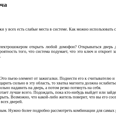
юча
 у всех есть слабые места в системе. Как можно использовать
электрошокером открыть любой домофон? Открываться дверь
роятность того, что система подумает, что это ключ и откроет 
.
 Это пьезо-элемент от зажигалки. Поднести его к считывателю и 
рить сильно в эту область, то хватка магнита должна ослабитьс
но надавить на дверь, а потом резко потянуть на себя.
отает лучше всего. Подождать, пока кто-нибудь выйдет или зайде
ть. Возможно, что какой-либо житель поверит, что вы его сосед
всех дверей.
ным. Нужно более подробно рассмотреть комбинации для самых