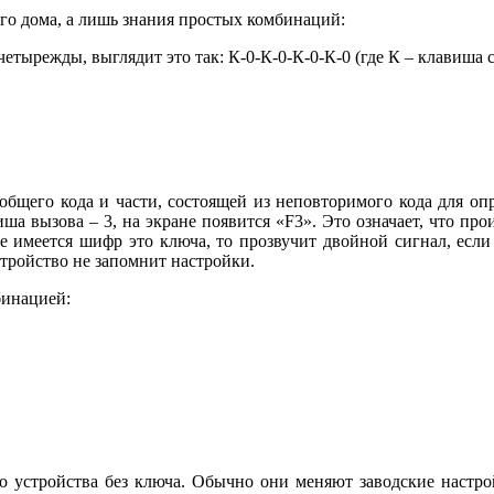
го дома, а лишь знания простых комбинаций:
етырежды, выглядит это так: К-0-К-0-К-0-К-0 (где К – клавиша 
общего кода и части, состоящей из неповторимого кода для опр
ша вызова – 3, на экране появится «F3». Это означает, что пр
 имеется шифр это ключа, то прозвучит двойной сигнал, если
стройство не запомнит настройки.
бинацией:
 устройства без ключа. Обычно они меняют заводские настрой