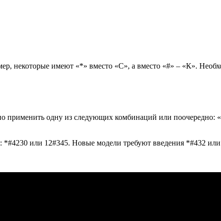
, некоторые имеют «*» вместо «С», а вместо «#» – «К». Необхо
но применить одну из следующих комбинаций или поочередно: «1
 *#4230 или 12#345. Новые модели требуют введения *#432 или