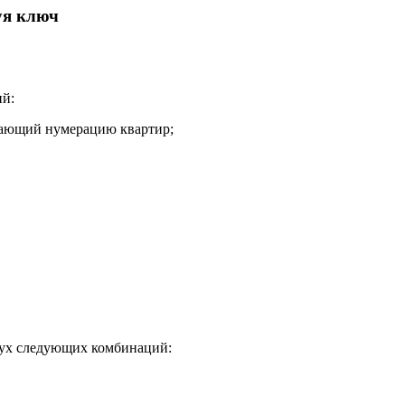
уя ключ
ий:
нающий нумерацию квартир;
двух следующих комбинаций: