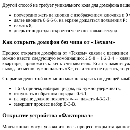
Другой способ не требует уникального кода для домофона ваше
поочередно жать на кнопки с изображением ключика и 0 ч
далее вводить 6-6-6-6, на экране дождаться появления Р;
нажать 8;
дверь от подъезда откроется через несколько секунд.
Как открыть домофон без чипа от «Техком»
Процесс открытия домофона от «Техком» связан с введением 
можно ввести следующую комбинацию: 2-5-8 – 1-2-3-4 – клави
квартиры, приложить ключ к считывателю. Если в памяти уже
выхода из меню нужно нажать «X», если этого не сделать, то у
Старые модели этой компании можно вскрыть следующей ком
1-6-0, причем, набирая цифры, их нужно удерживать;
отпускать в обратном порядке: 0-6-1;
на экране должно появится «- -«, нажать 4-3-2-1;
завершит процесс набор В-3-В.
Открытие устройства «Факториал»
Монтажники могут усложнить весь процесс открытия данного