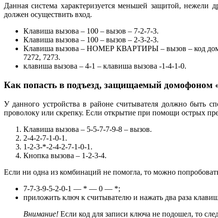
Данная система характеризуется меньшей защитой, нежели 
должен осуществить вход.
Клавиша вызова – 100 – вызов – 7-2-7-3.
Клавиша вызова – 100 – вызов – 2-3-2-3.
Клавиша вызова – НОМЕР КВАРТИРЫ – вызов – код домоф
7272, 7273.
клавиша вызова – 4-1 – клавиша вызова -1-4-1-0.
Как попасть в подъезд, защищаемый домофоном
У данного устройства в районе считывателя должно быть сп
проволоку или скрепку. Если открытие при помощи острых пре
Клавиша вызова – 5-5-7-7-9-8 – вызов.
2-4-2-7-1-0-1.
1-2-3-*-2-4-2-7-1-0-1.
Кнопка вызова – 1-2-3-4.
Если ни одна из комбинаций не помогла, то можно попробоват
7-7-3-9-5-2-0-1 — * — 0 — *;
приложить ключ к считывателю и нажать два раза клавиш
Внимание!
Если код для записи ключа не подошел, то сле