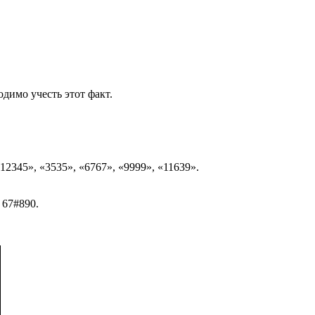
димо учесть этот факт.
2345», «3535», «6767», «9999», «11639».
 67#890.