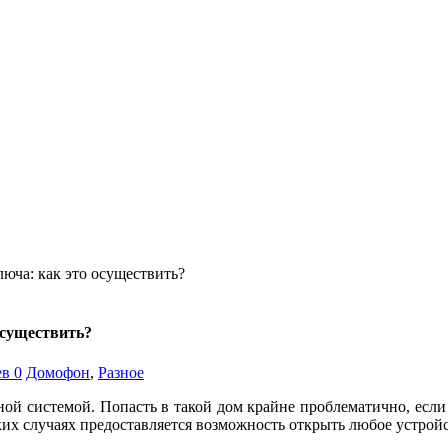
юча: как это осуществить?
осуществить?
в 0
Домофон
,
Разное
 системой. Попасть в такой дом крайне проблематично, если у
аких случаях предоставляется возможность открыть любое устро