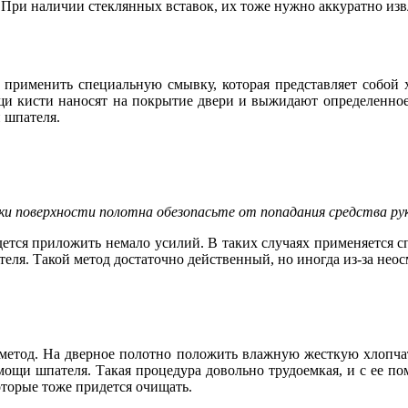
. При наличии стеклянных вставок, их тоже нужно аккуратно из
 применить специальную смывку, которая представляет собой х
и кисти наносят на покрытие двери и выжидают определенное 
 шпателя.
и поверхности полотна обезопасьте от попадания средства руки
дется приложить немало усилий. В таких случаях применяется 
теля. Такой метод достаточно действенный, но иногда из-за не
 метод. На дверное полотно положить влажную жесткую хлопча
мощи шпателя. Такая процедура довольно трудоемкая, и с ее п
оторые тоже придется очищать.