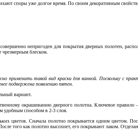
тихают споры уже долгое время. По своим декоративным свойств
и совершенно непригоден для покрытия дверных полотен, распо
ет чрезмерным блеском.
но применить такой вид краски для ванной. Поскольку с прак
енее подвержена появлению пятен.
льный вариант.
ственному окрашиванию дверного полотна. Ключевое правило –
м удобным способом в 2-3 слоя.
льких цветов. Сначала полотно покрывается одним цветом. Пос
После того как полотно высохнет, его покрывают лаком. Отдела