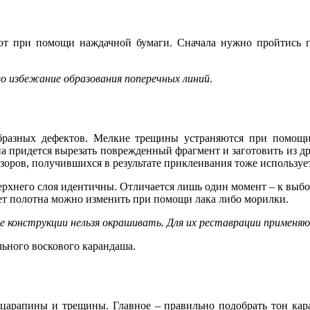
ют при помощи наждачной бумаги. Сначала нужно пройтись п
о избежание образования поперечных линий
.
разных дефектов. Мелкие трещины устраняются при помощи 
а придется вырезать поврежденный фрагмент и заготовить из д
зоров, получившихся в результате приклеивания тоже используе
ерхнего слоя идентичны. Отличается лишь один момент – к выб
вет полотна можно изменить при помощи лака либо морилки.
 конструкции нельзя окрашивать. Для их реставрации применя
ьного воскового карандаша.
 царапины и трещины. Главное – правильно подобрать тон кар