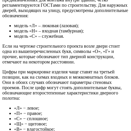
регламентируются ГОСТами по строительству. Для наружных
дверей, выходящих на улицу, предусмотрены дополнительные
обозначения:
модель «Л» – люковая (лазовая);
модель «Н» – входная (тамбурная);
модель «С» – служебная.
Если на чертеже строительного проекта возле двери стоит
одна из вышеперечисленных букв, символы «О», «Г» и
прочие, которые обозначают тип дверной конструкции,
отмечают на некотором расстоянии.
Цифры при маркировке изделия чаще ставят на третьей
позиции, как на схемах входных и межкомнатных блоков.
Они в обоих случаях обозначают параметры стеновых
проемов. После цифр могут стоять дополнительные буквы,
обозначающие второстепенные характеристики дверного
полотна:
«Л» − левое;
«П» − правое;
«С» − сплошное;
«Щ» − щитовое;
«В» − влагостойкое;