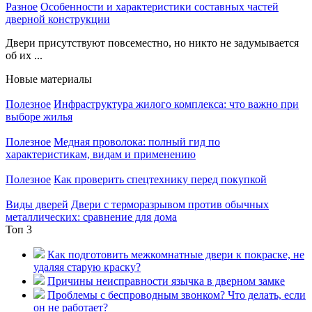
Разное
Особенности и характеристики составных частей
дверной конструкции
Двери присутствуют повсеместно, но никто не задумывается
об их ...
Новые материалы
Полезное
Инфраструктура жилого комплекса: что важно при
выборе жилья
Полезное
Медная проволока: полный гид по
характеристикам, видам и применению
Полезное
Как проверить спецтехнику перед покупкой
Виды дверей
Двери с терморазрывом против обычных
металлических: сравнение для дома
Топ 3
Как подготовить межкомнатные двери к покраске, не
удаляя старую краску?
Причины неисправности язычка в дверном замке
Проблемы с беспроводным звонком? Что делать, если
он не работает?