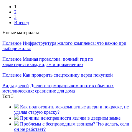
1
2
3
Вперед
Новые материалы
Полезное
Инфраструктура жилого комплекса: что важно при
выборе жилья
Полезное
Медная проволока: полный гид по
характеристикам, видам и применению
Полезное
Как проверить спецтехнику перед покупкой
Виды дверей
Двери с терморазрывом против обычных
металлических: сравнение для дома
Топ 3
Как подготовить межкомнатные двери к покраске, не
удаляя старую краску?
Причины неисправности язычка в дверном замке
Проблемы с беспроводным звонком? Что делать, если
он не работает?