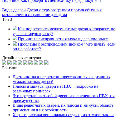
Полезное
Как проверить спецтехнику перед покупкой
Виды дверей
Двери с терморазрывом против обычных
металлических: сравнение для дома
Топ 3
Как подготовить межкомнатные двери к покраске, не
удаляя старую краску?
Причины неисправности язычка в дверном замке
Проблемы с беспроводным звонком? Что делать, если
он не работает?
Дизайнерские штучки
Рейтинг
Достоинства и недостатки прессованных квартирных
межкомнатных дверей
Плюсы и минусы двери из ПВХ – подробно на
различных примерах
Что представляют собой двери из вспененного ПВХ, их
преимущества
Виды решетчатых дверей, их плюсы и минусы, область
применения и их особенности
Характеристика оригинальных турецких замков: так ли