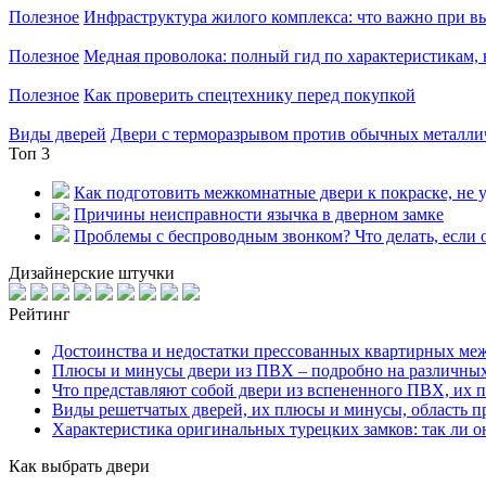
Полезное
Инфраструктура жилого комплекса: что важно при в
Полезное
Медная проволока: полный гид по характеристикам,
Полезное
Как проверить спецтехнику перед покупкой
Виды дверей
Двери с терморазрывом против обычных металлич
Топ 3
Как подготовить межкомнатные двери к покраске, не у
Причины неисправности язычка в дверном замке
Проблемы с беспроводным звонком? Что делать, если о
Дизайнерские штучки
Рейтинг
Достоинства и недостатки прессованных квартирных ме
Плюсы и минусы двери из ПВХ – подробно на различны
Что представляют собой двери из вспененного ПВХ, их 
Виды решетчатых дверей, их плюсы и минусы, область п
Характеристика оригинальных турецких замков: так ли 
Как выбрать двери