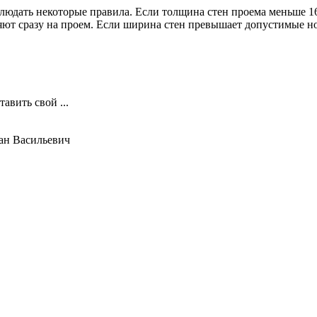
юдать некоторые правила. Если толщина стен проема меньше 1
яют сразу на проем. Если ширина стен превышает допустимые н
авить свой ...
ан Васильевич