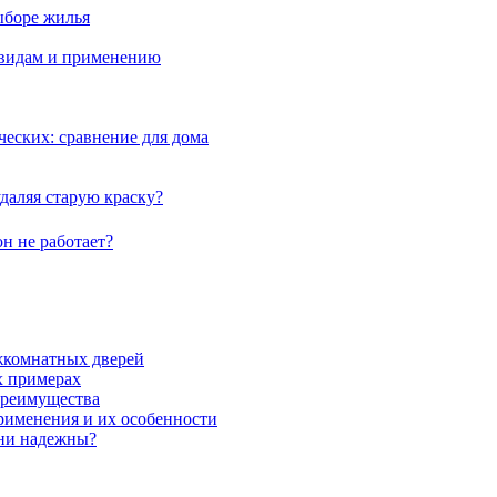
ыборе жилья
 видам и применению
еских: сравнение для дома
даляя старую краску?
н не работает?
жкомнатных дверей
х примерах
преимущества
рименения и их особенности
они надежны?