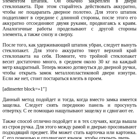
элементом штапик. Он обычно закреплен в двери
стеклопакета. При этом старайтесь действовать аккуратно,
чтобы не поцарапать дверное полотно. Для этого штапик
подцепляют в середине с длинной стороны, после этого его
аккуратно отсоединяют двумя руками, продвигаясь к краям.
Аналогичные работы проделывают с другой стороны
элемента, а также снизу и сверху.
После того, как удерживающий штапик убран, следует вынуть
стеклопакет. Для этого аккуратно тянут верхний край
стеклопакета на себя. Помните, что тройной стеклопакет
весит достаточно много, в среднем около 30 кг на каждый
метр квадратный. Теперь можно дотянуться до дверной ручки,
чтобы открыть замок металлопластиковой двери изнутри.
Если же нет, стоит постараться влезть в проем.
[adinserter block=»1″]
Данный метод подойдет и тогда, когда вместо замка имеется
защелка. Следует снять переднюю панель и просунуть
отвертку. С ее помощью нащупывают защелку и сдвигают ее.
Также способ отлично подойдет и в тех случаях, когда вышла
из строя ручка. Для этого между рамой и дверью просовывают
подходящий предмет. Им может стать карточка или картонка.
С его помощью и отодвигают язычок, чтобы открыть дверь.