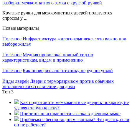
разборки межкомнатного замка с круглой ручкой
Круглые ручки для межкомнатных дверей пользуются
спросом у ...
Новые материалы
Полезное
Инфраструктура жилого комплекса: что важно при
выборе жилья
Полезное
Медная проволока: полный гид по
характеристикам, видам и применению
Полезное
Как проверить спецтехнику перед покупкой
Виды дверей
Двери с терморазрывом против обычных
металлических: сравнение для дома
Топ 3
Как подготовить межкомнатные двери к покраске, не
удаляя старую краску?
Причины неисправности язычка в дверном замке
Проблемы с беспроводным звонком? Что делать, если
он не работает?