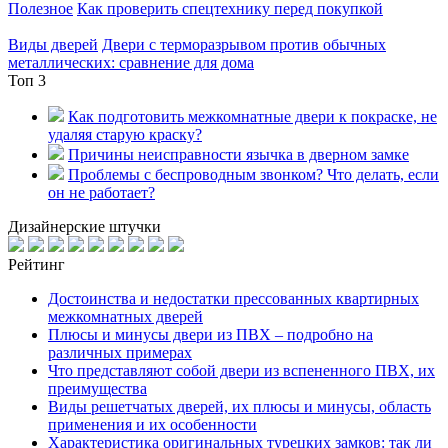
Полезное
Как проверить спецтехнику перед покупкой
Виды дверей
Двери с терморазрывом против обычных
металлических: сравнение для дома
Топ 3
Как подготовить межкомнатные двери к покраске, не
удаляя старую краску?
Причины неисправности язычка в дверном замке
Проблемы с беспроводным звонком? Что делать, если
он не работает?
Дизайнерские штучки
Рейтинг
Достоинства и недостатки прессованных квартирных
межкомнатных дверей
Плюсы и минусы двери из ПВХ – подробно на
различных примерах
Что представляют собой двери из вспененного ПВХ, их
преимущества
Виды решетчатых дверей, их плюсы и минусы, область
применения и их особенности
Характеристика оригинальных турецких замков: так ли