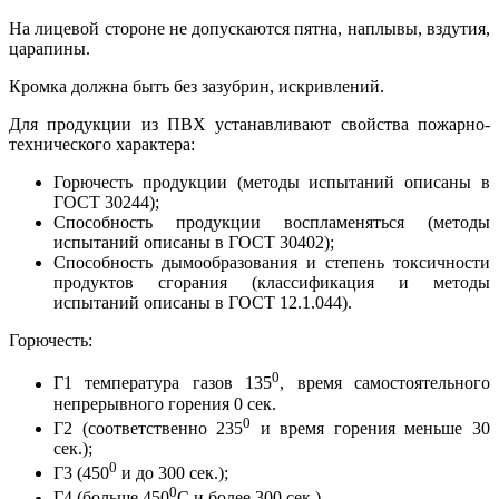
На лицевой стороне не допускаются пятна, наплывы, вздутия,
царапины.
Кромка должна быть без зазубрин, искривлений.
Для продукции из ПВХ устанавливают свойства пожарно-
технического характера:
Горючесть продукции (методы испытаний описаны в
ГОСТ 30244);
Способность продукции воспламеняться (методы
испытаний описаны в ГОСТ 30402);
Способность дымообразования и степень токсичности
продуктов сгорания (классификация и методы
испытаний описаны в ГОСТ 12.1.044).
Горючесть:
0
Г1 температура газов 135
, время самостоятельного
непрерывного горения 0 сек.
0
Г2 (соответственно 235
и время горения меньше 30
сек.);
0
Г3 (450
и до 300 сек.);
0
Г4 (больше 450
C и более 300 сек.).