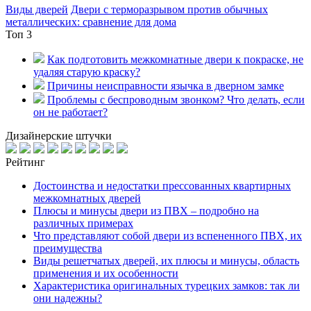
Виды дверей
Двери с терморазрывом против обычных
металлических: сравнение для дома
Топ 3
Как подготовить межкомнатные двери к покраске, не
удаляя старую краску?
Причины неисправности язычка в дверном замке
Проблемы с беспроводным звонком? Что делать, если
он не работает?
Дизайнерские штучки
Рейтинг
Достоинства и недостатки прессованных квартирных
межкомнатных дверей
Плюсы и минусы двери из ПВХ – подробно на
различных примерах
Что представляют собой двери из вспененного ПВХ, их
преимущества
Виды решетчатых дверей, их плюсы и минусы, область
применения и их особенности
Характеристика оригинальных турецких замков: так ли
они надежны?