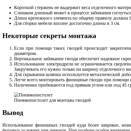
Короткий стержень не выдержит веса отделочного матери
Слишком длинный может в процессе забивания согнуться
Длина крепежного элемента по общему правилу должна бы
Для сборки мебели вполне достаточно длины в 3 см.
Некоторые секреты монтажа
Если при помощи таких гвоздей происходит закреплени
диаметром.
Вертикальное забивание гвоздя обеспечит надежное скре
Использование электродрели не ограничивается сверление
Закручивать его нужно только на ширину отделочного ма
Для скрывания шляпки используется металлический добо
Легче всего монтировать финишные гвозди при помощи 
Наличники прибиваются под прямым углом или под 45 гр
Пневмопистолет для монтажа гвоздей
Вывод
Использование финишных гвоздей куда более широкое, неже
бытовых условиях при ремонте. При подборе особое внимание 