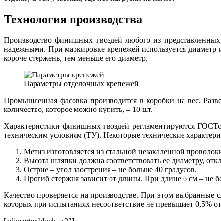
Технология производства
Производство финишных гвоздей любого из представленных 
надежными. При маркировке крепежей используется диаметр и 
короче стержень, тем меньше его диаметр.
Параметры отделочных крепежей
Промышленная фасовка производится в коробки на вес. Разв
количество, которое можно купить, – 10 шт.
Характеристики финишных гвоздей регламентируются ГОСТом,
техническим условиям (ТУ). Некоторые технические характер
Метиз изготовляется из стальной незакаленной проволок
Высота шляпки должна соответствовать ее диаметру, откло
Острие – угол заострения – не больше 40 градусов.
Прогиб стержня зависит от длины. При длине 6 см – не бо
Качество проверяется на производстве. При этом выбранные 
которых при испытаниях несоответствие не превышает 0,5% от
[adinserter block=»2″]