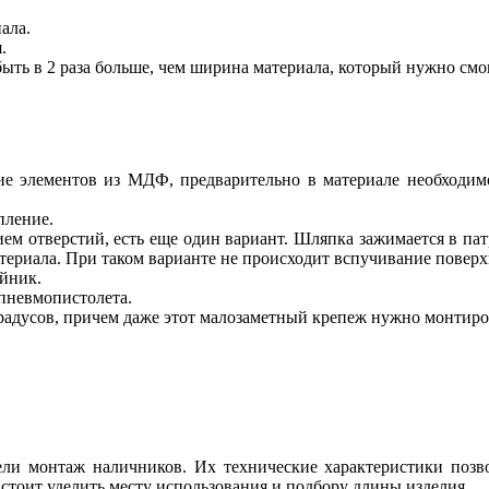
ала.
.
ть в 2 раза больше, чем ширина материала, который нужно смо
е элементов из МДФ, предварительно в материале необходимо 
пление.
м отверстий, есть еще один вариант. Шляпка зажимается в патр
териала. При таком варианте не происходит вспучивание поверхн
йник.
пневмопистолета.
адусов, причем даже этот малозаметный крепеж нужно монтирова
ли монтаж наличников. Их технические характеристики позв
стоит уделить месту использования и подбору длины изделия.