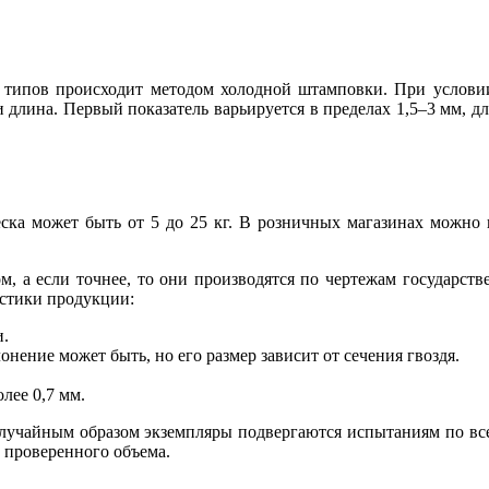
типов происходит методом холодной штамповки. При условии
длина. Первый показатель варьируется в пределах 1,5–3 мм, дл
еска может быть от 5 до 25 кг. В розничных магазинах можно 
 а если точнее, то они производятся по чертежам государств
истики продукции:
и.
нение может быть, но его размер зависит от сечения гвоздя.
лее 0,7 мм.
случайным образом экземпляры подвергаются испытаниям по всем
 проверенного объема.