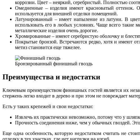
коррозии. Цвет – неяркий, серебристый. Полностью соот
Омедненные – изделия имеют красноватый оттенок. От
используется для внешней отделки помещений.
Латунированный – имеет напыление из латуни. В цвете
использовать его в любых условиях. Чаще всего такие м
металлические изделия очень дорогие.
Хромированные – имеют серебристую оболочку и блестят.
Покрытые бронзой. Встречаются редко, хотя и имеют отл
метиз становится еще тяжелее.
Бронзированный финишный гвоздь
Преимущества и недостатки
Ключевым преимуществом финишных гостей является их незаме
стержень легко входит в дерево и при этом не повреждает мате
Есть у таких крепежей и свои недостатки:
Извлечь их практически невозможно, потому что у шляпки
Прочность соединения ниже, чем у обычных гвоздей. Это
Еще одна особенность, которую недостатком считать не стои
отделку в тех участках, где нет нагрузки на изгиб.