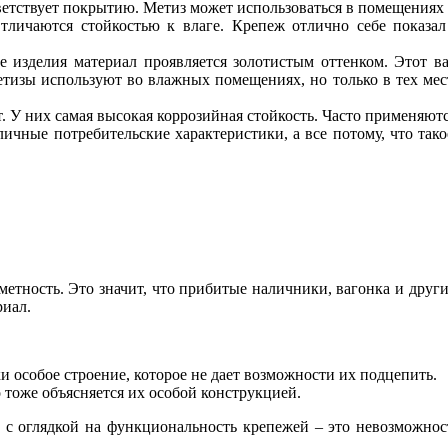
ветствует покрытию. Метиз может использоваться в помещениях 
личаются стойкостью к влаге. Крепеж отлично себе показал
 изделия материал проявляется золотистым оттенком. Этот ва
етизы используют во влажных помещениях, но только в тех мест
 У них самая высокая коррозийная стойкость. Часто применяютс
ичные потребительские характеристики, а все потому, что тако
тность. Это значит, что прибитые наличники, вагонка и другие
риал.
 особое строение, которое не дает возможности их подцепить.
 тоже объясняется их особой конструкцией.
т с оглядкой на функциональность крепежей – это невозможнос