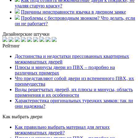
Как подготовить межкомнатные двери к покраске, не
удаляя старую краску?
Причины неисправности язычка в дверном замке
Проблемы с беспроводным звонком? Что делать, если
он не работает?
Дизайнерские штучки
Рейтинг
Достоинства и недостатки прессованных квартирных
межкомнатных дверей
Плюсы и минусы двери из ПВХ – подробно на
различных примерах
Что представляют собой двери из вспененного ПВХ, их
преимущества
Виды решетчатых дверей, их плюсы и минусы, область
применения и их особенности
Характеристика оригинальных турецких замков: так ли
они надежны?
Как выбрать двери
Как правильно выбрать материал для легких
межкомнатных дверей?