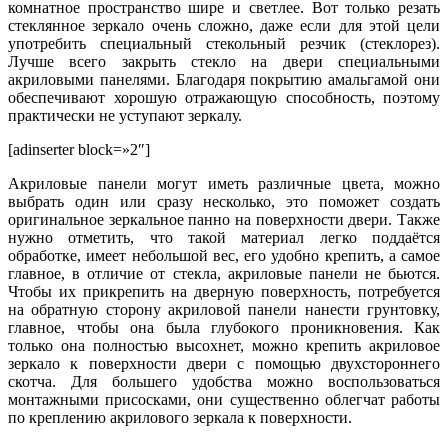
комнатное пространство шире и светлее. Вот только резать
стеклянное зеркало очень сложно, даже если для этой цели
употребить специальный стекольный резчик (стеклорез).
Лучше всего закрыть стекло на двери специальными
акриловыми панелями. Благодаря покрытию амальгамой они
обеспечивают хорошую отражающую способность, поэтому
практически не уступают зеркалу.
[adinserter block=»2″]
Акриловые панели могут иметь различные цвета, можно
выбрать один или сразу несколько, это поможет создать
оригинальное зеркальное панно на поверхности двери. Также
нужно отметить, что такой материал легко поддаётся
обработке, имеет небольшой вес, его удобно крепить, а самое
главное, в отличие от стекла, акриловые панели не бьются.
Чтобы их прикрепить на дверную поверхность, потребуется
на обратную сторону акриловой панели нанести грунтовку,
главное, чтобы она была глубокого проникновения. Как
только она полностью высохнет, можно крепить акриловое
зеркало к поверхности двери с помощью двухстороннего
скотча. Для большего удобства можно воспользоваться
монтажными присосками, они существенно облегчат работы
по креплению акрилового зеркала к поверхности.