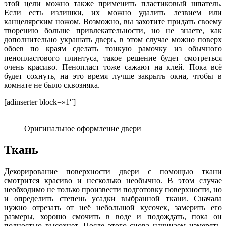
этой цели можно также применить пластиковый шпатель.
Если есть излишки, их можно удалить лезвием или
канцелярским ножом. Возможно, вы захотите придать своему
творению больше привлекательности, но не знаете, как
дополнительно украшать дверь, в этом случае можно поверх
обоев по краям сделать тонкую рамочку из обычного
пенопластового плинтуса, такое решение будет смотреться
очень красиво. Пенопласт тоже сажают на клей. Пока всё
будет сохнуть, на это время лучше закрыть окна, чтобы в
комнате не было сквозняка.
[adinserter block=»1″]
Оригинальное оформление двери
Ткань
Декорирование поверхности двери с помощью ткани
смотрится красиво и несколько необычно. В этом случае
необходимо не только произвести подготовку поверхности, но
и определить степень усадки выбранной ткани. Сначала
нужно отрезать от неё небольшой кусочек, замерить его
размеры, хорошо смочить в воде и подождать, пока он
полностью высохнет. После этого снова начинаем измерять,