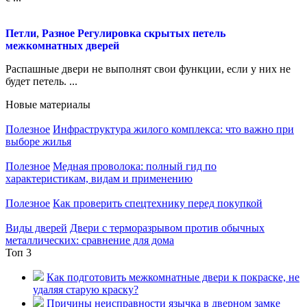
Петли
,
Разное
Регулировка скрытых петель
межкомнатных дверей
Распашные двери не выполнят свои функции, если у них не
будет петель. ...
Новые материалы
Полезное
Инфраструктура жилого комплекса: что важно при
выборе жилья
Полезное
Медная проволока: полный гид по
характеристикам, видам и применению
Полезное
Как проверить спецтехнику перед покупкой
Виды дверей
Двери с терморазрывом против обычных
металлических: сравнение для дома
Топ 3
Как подготовить межкомнатные двери к покраске, не
удаляя старую краску?
Причины неисправности язычка в дверном замке