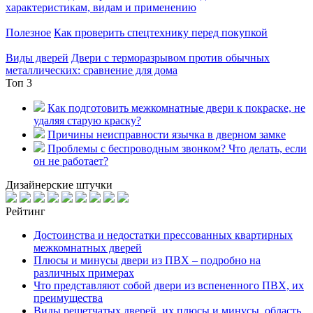
характеристикам, видам и применению
Полезное
Как проверить спецтехнику перед покупкой
Виды дверей
Двери с терморазрывом против обычных
металлических: сравнение для дома
Топ 3
Как подготовить межкомнатные двери к покраске, не
удаляя старую краску?
Причины неисправности язычка в дверном замке
Проблемы с беспроводным звонком? Что делать, если
он не работает?
Дизайнерские штучки
Рейтинг
Достоинства и недостатки прессованных квартирных
межкомнатных дверей
Плюсы и минусы двери из ПВХ – подробно на
различных примерах
Что представляют собой двери из вспененного ПВХ, их
преимущества
Виды решетчатых дверей, их плюсы и минусы, область