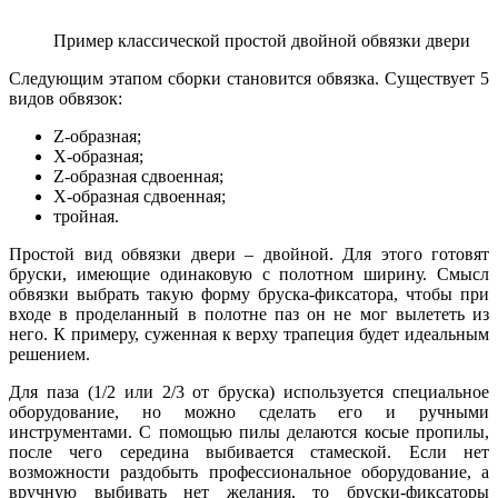
Пример классической простой двойной обвязки двери
Следующим этапом сборки становится обвязка. Существует 5
видов обвязок:
Z-образная;
Х-образная;
Z-образная сдвоенная;
Х-образная сдвоенная;
тройная.
Простой вид обвязки двери – двойной. Для этого готовят
бруски, имеющие одинаковую с полотном ширину. Смысл
обвязки выбрать такую форму бруска-фиксатора, чтобы при
входе в проделанный в полотне паз он не мог вылететь из
него. К примеру, суженная к верху трапеция будет идеальным
решением.
Для паза (1/2 или 2/3 от бруска) используется специальное
оборудование, но можно сделать его и ручными
инструментами. С помощью пилы делаются косые пропилы,
после чего середина выбивается стамеской. Если нет
возможности раздобыть профессиональное оборудование, а
вручную выбивать нет желания, то бруски-фиксаторы