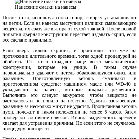
Нанесение смазки на навесы
После этого, используя снова топор, створку устанавливают
на петли. Если на навесах выступили излишки смазывающего
вещества, их сразу же вытирают сухой тряпкой. После первой
попытки дверная конструкция перестает издавать скрип, если
все сделано правильно.
Если дверь сильно скрипит, и происходит это уже на
протяжении длительного времени, тогда одной процедурой не
обойтись. От этого страдают чаще всего металлические
конструкции, которые на улице. В таком случае
первоначально удаляют с петель образовавшуюся окись или
ржавчину. Приготовленную ветошь смачивают в
приготовленном средстве: машинном масле или WD-40 и
укладывают на навесы, которые покрыты ржавчиной.
Выполнять это следует аккуратно, чтобы вещество не
растекалось и не попало на полотно. Удалить застаревшую
ржавчину за несколько минут не удастся. Пропитанная ветошь
пусть полежит в таком положении не менее 5 часов. Затем
проверяют состояние навесов. Иногда выделенного времени
хватает для устранения причины. Но если этого не случилось,
процедуру повторяют.