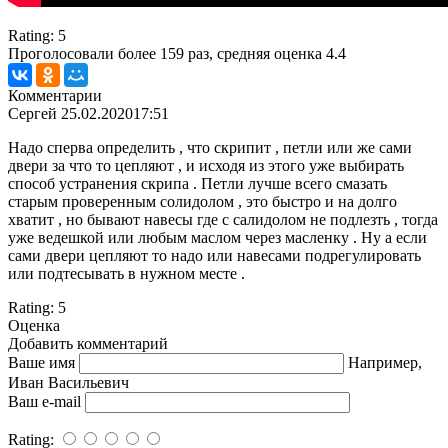
Rating:
5
Проголосовали более
159
раз, средняя оценка 4.4
Комментарии
Сергей
25.02.2020
17:51
Надо сперва определить , что скрипит , петли или же сами
двери за что то цепляют , и исходя из этого уже выбирать
способ устранения скрипа . Петли лучше всего смазать
старым проверенным солидолом , это быстро и на долго
хватит , но бывают навесы где с салидолом не подлезть , тогда
уже ведешкой или любым маслом через масленку . Ну а если
сами двери цепляют то надо или навесами подрегулировать
или подтесывать в нужном месте .
Rating:
5
Оценка
Добавить комментарий
Ваше имя
Например,
Иван Васильевич
Ваш e-mail
Rating: