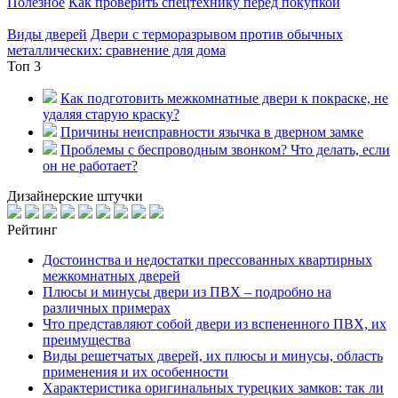
Полезное
Как проверить спецтехнику перед покупкой
Виды дверей
Двери с терморазрывом против обычных
металлических: сравнение для дома
Топ 3
Как подготовить межкомнатные двери к покраске, не
удаляя старую краску?
Причины неисправности язычка в дверном замке
Проблемы с беспроводным звонком? Что делать, если
он не работает?
Дизайнерские штучки
Рейтинг
Достоинства и недостатки прессованных квартирных
межкомнатных дверей
Плюсы и минусы двери из ПВХ – подробно на
различных примерах
Что представляют собой двери из вспененного ПВХ, их
преимущества
Виды решетчатых дверей, их плюсы и минусы, область
применения и их особенности
Характеристика оригинальных турецких замков: так ли