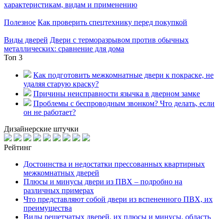
характеристикам, видам и применению
Полезное
Как проверить спецтехнику перед покупкой
Виды дверей
Двери с терморазрывом против обычных
металлических: сравнение для дома
Топ 3
Как подготовить межкомнатные двери к покраске, не
удаляя старую краску?
Причины неисправности язычка в дверном замке
Проблемы с беспроводным звонком? Что делать, если
он не работает?
Дизайнерские штучки
Рейтинг
Достоинства и недостатки прессованных квартирных
межкомнатных дверей
Плюсы и минусы двери из ПВХ – подробно на
различных примерах
Что представляют собой двери из вспененного ПВХ, их
преимущества
Виды решетчатых дверей, их плюсы и минусы, область