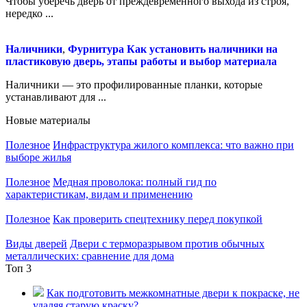
Чтобы уберечь дверь от преждевременного выхода из строя,
нередко ...
Наличники
,
Фурнитура
Как установить наличники на
пластиковую дверь, этапы работы и выбор материала
Наличники — это профилированные планки, которые
устанавливают для ...
Новые материалы
Полезное
Инфраструктура жилого комплекса: что важно при
выборе жилья
Полезное
Медная проволока: полный гид по
характеристикам, видам и применению
Полезное
Как проверить спецтехнику перед покупкой
Виды дверей
Двери с терморазрывом против обычных
металлических: сравнение для дома
Топ 3
Как подготовить межкомнатные двери к покраске, не
удаляя старую краску?