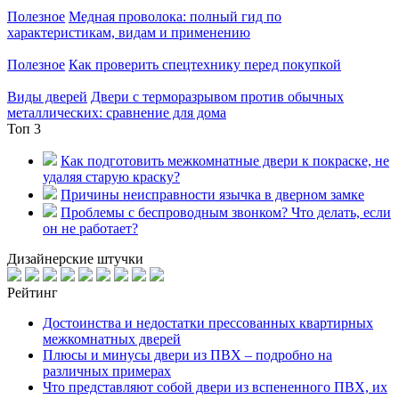
Полезное
Медная проволока: полный гид по
характеристикам, видам и применению
Полезное
Как проверить спецтехнику перед покупкой
Виды дверей
Двери с терморазрывом против обычных
металлических: сравнение для дома
Топ 3
Как подготовить межкомнатные двери к покраске, не
удаляя старую краску?
Причины неисправности язычка в дверном замке
Проблемы с беспроводным звонком? Что делать, если
он не работает?
Дизайнерские штучки
Рейтинг
Достоинства и недостатки прессованных квартирных
межкомнатных дверей
Плюсы и минусы двери из ПВХ – подробно на
различных примерах
Что представляют собой двери из вспененного ПВХ, их