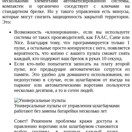
несколькими элементами автоматизированной системы,
компактен и органично соседствует с ключами на
стандартном брелке. Но у такого управления есть минусы,
которые могут снизить защищенность закрытой территории.
Это:
Возможность «клонирования», если вы используете
системы от таких производителей, как FAAC, Came или
Nice. Благодаря тому, что программируется только 1
пульт, а остальные просто копируются с него, появляется
вероятность, что копию с вашего пульта сможет снять
каждый, кто подержит ваш брелок в руках 10 секунд.
Если кто-либо попытается записать на плату второй
пульт, все предыдущие автоматически сотрутся из
памяти. Это удобно для домашнего использования, но
недопустимо в случае, если шлагбаумом от въезда на
паркинг или автоматическими воротами пользуются
несколько десятков, а то и сотен людей.
Универсальные пульты от управления шлагбаумами
работают без замены батарейки несколько лет
Совет! Решением проблемы кражи доступа к
правлению воротами или шлагбаумом становится
выбор системы, в которых каждый пульт