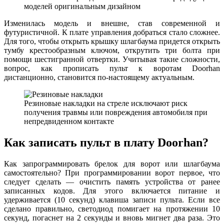
моделей оригинальным дизайном
Изменилась модель и внешне, став современной и
футуристичной. К плате управления добраться стало сложнее.
Для того, чтобы открыть крышку шлагбаума придется открыть
тумбу крестообразным ключом, открутить три болта при
помощи шестигранной отвертки. Учитывая такие сложности,
вопрос, как прописать пульт к воротам Doorhan
дистанционно, становится по-настоящему актуальным.
Резиновые накладки на стреле исключают риск
получения травмы или повреждения автомобиля при
непредвиденном контакте
Как записать пульт в плату Doorhan?
Как запрограммировать брелок для ворот или шлагбаума
самостоятельно? При программировании ворот первое, что
следует сделать — очистить память устройства от ранее
записанных кодов. Для этого включается питание и
удерживается (10 секунд) клавиша записи пульта. Если все
сделано правильно, светодиод помигает на протяжении 10
секунд, погаснет на 2 секунды и вновь мигнет два раза. Это