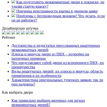
Как подготовить межкомнатные двери к покраске, не
удаляя старую краску?
Причины неисправности язычка в дверном замке
Проблемы с беспроводным звонком? Что делать, если
он не работает?
Дизайнерские штучки
Рейтинг
Достоинства и недостатки прессованных квартирных
межкомнатных дверей
Плюсы и минусы двери из ПВХ – подробно на
различных примерах
Что представляют собой двери из вспененного ПВХ, их
преимущества
Виды решетчатых дверей, их плюсы и минусы, область
применения и их особенности
Характеристика оригинальных турецких замков: так ли
они надежны?
Как выбрать двери
Как правильно выбрать материал для легких
межкомнатных дверей?