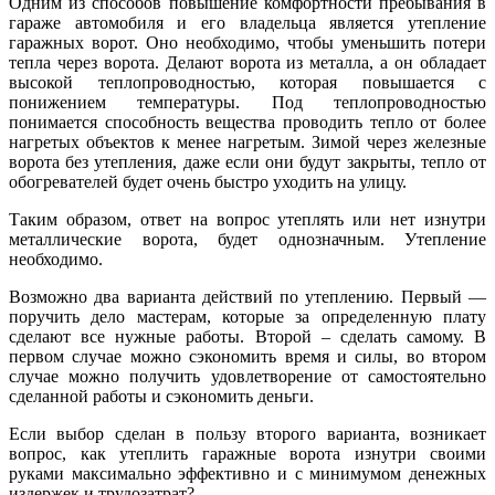
Одним из способов повышение комфортности пребывания в
гараже автомобиля и его владельца является утепление
гаражных ворот. Оно необходимо, чтобы уменьшить потери
тепла через ворота. Делают ворота из металла, а он обладает
высокой теплопроводностью, которая повышается с
понижением температуры. Под теплопроводностью
понимается способность вещества проводить тепло от более
нагретых объектов к менее нагретым. Зимой через железные
ворота без утепления, даже если они будут закрыты, тепло от
обогревателей будет очень быстро уходить на улицу.
Таким образом, ответ на вопрос утеплять или нет изнутри
металлические ворота, будет однозначным. Утепление
необходимо.
Возможно два варианта действий по утеплению. Первый —
поручить дело мастерам, которые за определенную плату
сделают все нужные работы. Второй – сделать самому. В
первом случае можно сэкономить время и силы, во втором
случае можно получить удовлетворение от самостоятельно
сделанной работы и сэкономить деньги.
Если выбор сделан в пользу второго варианта, возникает
вопрос, как утеплить гаражные ворота изнутри своими
руками максимально эффективно и с минимумом денежных
издержек и трудозатрат?