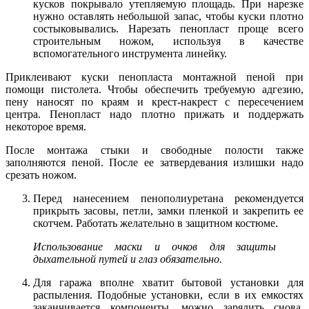
кусков покрывало утепляемую площадь. При нарезке
нужно оставлять небольшой запас, чтобы куски плотно
состыковывались. Нарезать пенопласт проще всего
строительным ножом, используя в качестве
вспомогательного инструмента линейку.
Приклеивают куски пенопласта монтажной пеной при
помощи пистолета. Чтобы обеспечить требуемую адгезию,
пену наносят по краям и крест-накрест с пересечением
центра. Пенопласт надо плотно прижать и поддержать
некоторое время.
После монтажа стыки и свободные полости также
заполняются пеной. После ее затвердевания излишки надо
срезать ножом.
Перед нанесением пенополиуретана рекомендуется
прикрыть засовы, петли, замки пленкой и закрепить ее
скотчем. Работать желательно в защитном костюме.
Использование маски и очков для защиты
дыхательной путей и глаз обязательно.
Для гаража вполне хватит бытовой установки для
распыления. Подобные установки, если в их емкостях
заканчивается компоненты, можно зарядить снова.