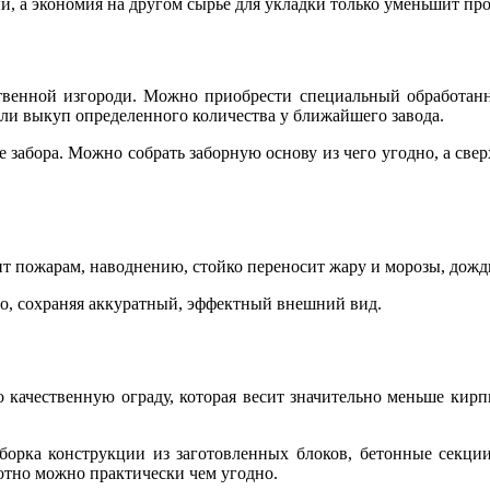
й, а экономия на другом сырье для укладки только уменьшит пр
ственной изгороди. Можно приобрести специальный обработанн
ли выкуп определенного количества у ближайшего завода.
 забора. Можно собрать заборную основу из чего угодно, а све
 пожарам, наводнению, стойко переносит жару и морозы, дожди
го, сохраняя аккуратный, эффектный внешний вид.
о качественную ограду, которая весит значительно меньше кир
борка конструкции из заготовленных блоков, бетонные секции
отно можно практически чем угодно.