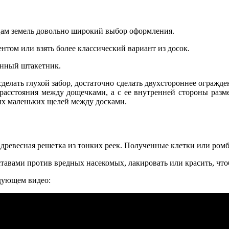
цам земель довольно широкий выбор оформления.
том или взять более классический вариант из досок.
янный штакетник.
сделать глухой забор, достаточно сделать двухстороннее огражде
 расстояния между дощечками, а с ее внутренней стороны разм
ых маленьких щелей между досками.
 древесная решетка из тонких реек. Полученные клетки или ром
авами против вредных насекомых, лакировать или красить, чтоб
дующем видео: