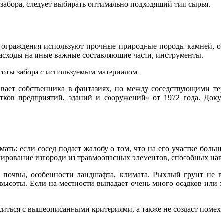
я забора, следует выбирать оптимально подходящий тип сырья.
о ограждения используют прочные природные породы камней, 
расходы на иные важные составляющие части, инструменты.
соты забора с используемым материалом.
ивает собственника в фантазиях, но между соседствующими 
тков предприятий, зданий и сооружений» от 1972 года. Док
думать: если сосед подаст жалобу о том, что на его участке бол
ормирование изгороди из травмоопасных элементов, способных на
й почвы, особенности ландшафта, климата. Рыхлый грунт не
высоты. Если на местности выпадает очень много осадков или
иться с вышеописанными критериями, а также не создаст помех