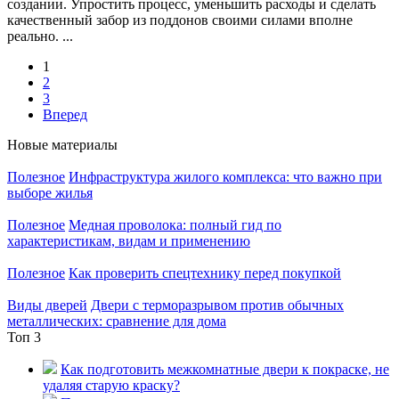
создании. Упростить процесс, уменьшить расходы и сделать
качественный забор из поддонов своими силами вполне
реально. ...
1
2
3
Вперед
Новые материалы
Полезное
Инфраструктура жилого комплекса: что важно при
выборе жилья
Полезное
Медная проволока: полный гид по
характеристикам, видам и применению
Полезное
Как проверить спецтехнику перед покупкой
Виды дверей
Двери с терморазрывом против обычных
металлических: сравнение для дома
Топ 3
Как подготовить межкомнатные двери к покраске, не
удаляя старую краску?