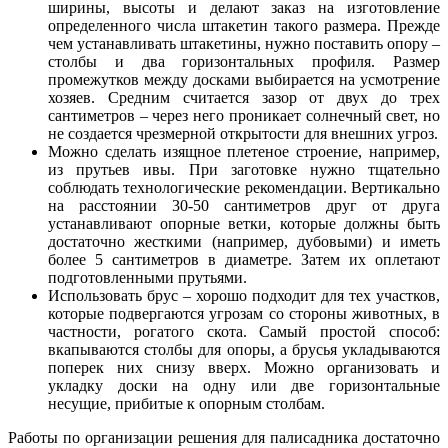
ширины, высоты и делают заказ на изготовление
определенного числа штакетин такого размера. Прежде
чем устанавливать штакетины, нужно поставить опору –
столбы и два горизонтальных профиля. Размер
промежутков между досками выбирается на усмотрение
хозяев. Средним считается зазор от двух до трех
сантиметров – через него проникает солнечный свет, но
не создается чрезмерной открытости для внешних угроз.
Можно сделать изящное плетеное строение, например,
из прутьев ивы. При заготовке нужно тщательно
соблюдать технологические рекомендации. Вертикально
на расстоянии 30-50 сантиметров друг от друга
устанавливают опорные ветки, которые должны быть
достаточно жесткими (например, дубовыми) и иметь
более 5 сантиметров в диаметре. Затем их оплетают
подготовленными прутьями.
Использовать брус – хорошо подходит для тех участков,
которые подвергаются угрозам со стороны животных, в
частности, рогатого скота. Самый простой способ:
вкапываются столбы для опоры, а брусья укладываются
поперек них снизу вверх. Можно организовать и
укладку доски на одну или две горизонтальные
несущие, прибитые к опорным столбам.
Работы по организации решения для палисадника достаточно