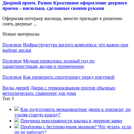
Дверной проем
,
Разное
Креативное оформление дверного
проема – висюльки, сделанные своими руками
Оформляя интерьер жилища, многие приходят к решению
снять дверные ...
Новые материалы
Полезное
Инфраструктура жилого комплекса: что важно при
выборе жилья
Полезное
Медная проволока: полный гид по
характеристикам, видам и применению
Полезное
Как проверить спецтехнику перед покупкой
Виды дверей
Двери с терморазрывом против обычных
металлических: сравнение для дома
Топ 3
Как подготовить межкомнатные двери к покраске, не
удаляя старую краску?
Причины неисправности язычка в дверном замке
Проблемы с беспроводным звонком? Что делать, если
он не работает?