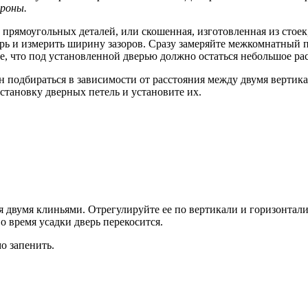
роны.
прямоугольных деталей, или скошенная, изготовленная из стоек,
верь и измерить ширину зазоров. Сразу замеряйте межкомнатный п
те, что под установленной дверью должно остаться небольшое ра
н подбираться в зависимости от расстояния между двумя вертик
становку дверных петель и установите их.
двумя клиньями. Отрегулируйте ее по вертикали и горизонтали 
о время усадки дверь перекосится.
о запенить.