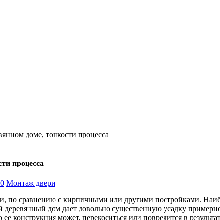
вянном доме, тонкости процесса
сти процесса
 0
Монтаж двери
и, по сравнению с кирпичными или другими постройками. Наибо
 деревянный дом дает довольно существенную усадку примерно
то ее конструкция может, перекоситься или повредится в результа