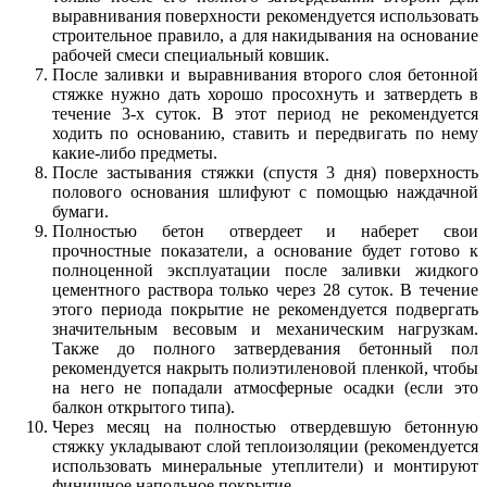
выравнивания поверхности рекомендуется использовать
строительное правило, а для накидывания на основание
рабочей смеси специальный ковшик.
После заливки и выравнивания второго слоя бетонной
стяжке нужно дать хорошо просохнуть и затвердеть в
течение 3-х суток. В этот период не рекомендуется
ходить по основанию, ставить и передвигать по нему
какие-либо предметы.
После застывания стяжки (спустя 3 дня) поверхность
полового основания шлифуют с помощью наждачной
бумаги.
Полностью бетон отвердеет и наберет свои
прочностные показатели, а основание будет готово к
полноценной эксплуатации после заливки жидкого
цементного раствора только через 28 суток. В течение
этого периода покрытие не рекомендуется подвергать
значительным весовым и механическим нагрузкам.
Также до полного затвердевания бетонный пол
рекомендуется накрыть полиэтиленовой пленкой, чтобы
на него не попадали атмосферные осадки (если это
балкон открытого типа).
Через месяц на полностью отвердевшую бетонную
стяжку укладывают слой теплоизоляции (рекомендуется
использовать минеральные утеплители) и монтируют
финишное напольное покрытие.